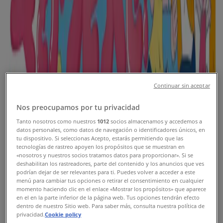
イオン
あなたのための私たちの最高のオファー
8/9 日まで有効
Continuar sin aceptar
新規
Nos preocupamos por tu privacidad
Tanto nosotros como nuestros
1012
socios almacenamos y accedemos a
datos personales, como datos de navegación o identificadores únicos, en
tu dispositivo. Si seleccionas Acepto, estarás permitiendo que las
イオン
tecnologías de rastreo apoyen los propósitos que se muestran en
«nosotros y nuestros socios tratamos datos para proporcionar». Si se
deshabilitan los rastreadores, parte del contenido y los anuncios que ves
あなたのための私たちの最高の取引
podrían dejar de ser relevantes para ti. Puedes volver a acceder a este
menú para cambiar tus opciones o retirar el consentimiento en cualquier
8/11 日まで有効
3.3 km - 東京都北区
momento haciendo clic en el enlace «Mostrar los propósitos» que aparece
en el en la parte inferior de la página web. Tus opciones tendrán efecto
新規
dentro de nuestro Sitio web. Para saber más, consulta nuestra política de
privacidad.
Cookie policy