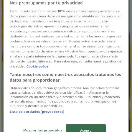
Nos preocupamos por tu privacidad
平和堂
Tanto nosotros como nuestros
1014
socios almacenamos y accedemos a
あなたのための特別オファー
datos personales, como datos de navegación o identificadores únicos, en
tu dispositivo. Si seleccionas Acepto, estarás permitiendo que las
tecnologías de rastreo apoyen los propósitos que se muestran en
明日で期限切れ
«nosotros y nuestros socios tratamos datos para proporcionar». Si se
新規
deshabilitan los rastreadores, parte del contenido y los anuncios que ves
podrían dejar de ser relevantes para ti. Puedes volver a acceder a este
menú para cambiar tus opciones o retirar el consentimiento en cualquier
momento haciendo clic en el enlace «Mostrar los propósitos» que aparece
en el en la parte inferior de la página web. Tus opciones tendrán efecto
平和堂
dentro de nuestro Sitio web. Para saber más, consulta nuestra política de
privacidad.
Cookie policy
あなたのための私たちの最高のオファー
Tanto nosotros como nuestros asociados tratamos los
datos para proporcionar:
8/12 日まで有効
Utilizar datos de localización geográfica precisa. Analizar activamente las
新規
características del dispositivo para su identificación. Almacenar la
información en un dispositivo y/o acceder a ella. Publicidad y contenido
personalizados, medición de publicidad y contenido, investigación de
audiencia y desarrollo de servicios.
Lista de asociados (proveedores)
平和堂
掘り出し物ハンターのための素晴らしいオフ
Mostrar los propósitos
Acepto