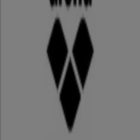
見る
シェルター
水着
水族館
ランタン
米
カーテン
ネックレス
フット
ケア
スーツケース
スポーツ
スポーツブランド、スポーツ用品店情報はティエ
ンデオで手軽にゲット！
ご近所のスポーツ店の店舗情報、チラシ・カタログ、電話番
号、住所を簡単に見付けることができます。地図上で一覧を
見ることもできるので、あなたの場所からの距離も簡単に比
較できて便利です♪
サッカーボール
や
ランニングシューズ、サンダル
に
Tシャ
ツ、水着、アウター
など、最もお買い得な情報を見つけてお
得にお買い物を。
お得な情報を見逃さないよう、毎日
最新情報
に更新していま