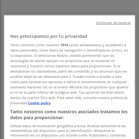
Tiendeo
»
お近くのスポーツのお買い得商品
Continuar sin aceptar
スポーツ
Nos preocupamos por tu privacidad
Tanto nosotros como nuestros
1014
socios almacenamos y accedemos a
datos personales, como datos de navegación o identificadores únicos, en
tu dispositivo. Si seleccionas Acepto, estarás permitiendo que las
tecnologías de rastreo apoyen los propósitos que se muestran en
«nosotros y nuestros socios tratamos datos para proporcionar». Si se
ゼビオ
deshabilitan los rastreadores, parte del contenido y los anuncios que ves
podrían dejar de ser relevantes para ti. Puedes volver a acceder a este
menú para cambiar tus opciones o retirar el consentimiento en cualquier
ゼビオ 最新チラシ
momento haciendo clic en el enlace «Mostrar los propósitos» que aparece
en el en la parte inferior de la página web. Tus opciones tendrán efecto
12/31 日まで有効
dentro de nuestro Sitio web. Para saber más, consulta nuestra política de
privacidad.
Cookie policy
Tanto nosotros como nuestros asociados tratamos los
datos para proporcionar:
アリーナ
Utilizar datos de localización geográfica precisa. Analizar activamente las
características del dispositivo para su identificación. Almacenar la
アリーナ チラシ
información en un dispositivo y/o acceder a ella. Publicidad y contenido