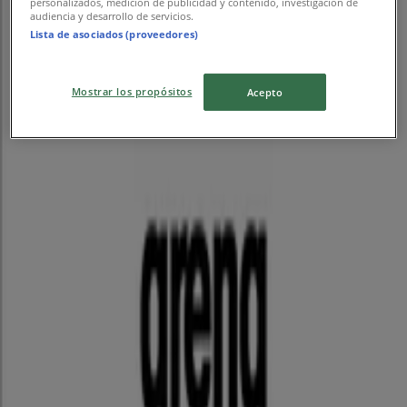
personalizados, medición de publicidad y contenido, investigación de
audiencia y desarrollo de servicios.
8/31 日まで有効
Lista de asociados (proveedores)
広告
Mostrar los propósitos
Acepto
スポーツ店舗
店舗のカタログやチラシでオファーを