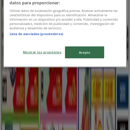
datos para proporcionar:
8/13 日まで有効
Utilizar datos de localización geográfica precisa. Analizar activamente las
今日で期限切れ
características del dispositivo para su identificación. Almacenar la
información en un dispositivo y/o acceder a ella. Publicidad y contenido
personalizados, medición de publicidad y contenido, investigación de
audiencia y desarrollo de servicios.
ヨークベニマル
Lista de asociados (proveedores)
すべての人のための魅力的な特別オファー
Mostrar los propósitos
Acepto
今日で期限切れ
今日で期限切れ
ヨークベニマル
すべてのお客様のための素晴らしいオファー
今日で期限切れ
新規