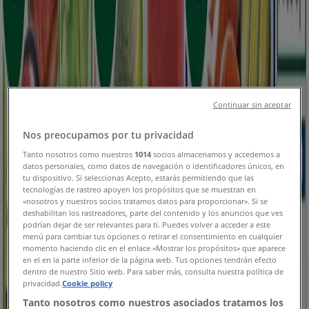
最新のオファー:
2026/8/10
Continuar sin aceptar
ヨークベニマル
Nos preocupamos por tu privacidad
今すぐ私たちの取引で節約
Tanto nosotros como nuestros
1014
socios almacenamos y accedemos a
datos personales, como datos de navegación o identificadores únicos, en
8/13 日まで有効
tu dispositivo. Si seleccionas Acepto, estarás permitiendo que las
tecnologías de rastreo apoyen los propósitos que se muestran en
«nosotros y nuestros socios tratamos datos para proporcionar». Si se
新規
deshabilitan los rastreadores, parte del contenido y los anuncios que ves
podrían dejar de ser relevantes para ti. Puedes volver a acceder a este
menú para cambiar tus opciones o retirar el consentimiento en cualquier
momento haciendo clic en el enlace «Mostrar los propósitos» que aparece
ヨークベニマル
en el en la parte inferior de la página web. Tus opciones tendrán efecto
dentro de nuestro Sitio web. Para saber más, consulta nuestra política de
privacidad.
Cookie policy
倹約家のためのトップオファー
Tanto nosotros como nuestros asociados tratamos los