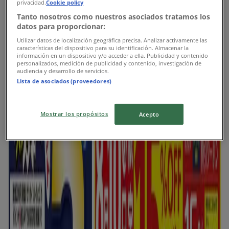
privacidad.
Cookie policy
イオン
Tanto nosotros como nuestros asociados tratamos los
今すぐ私たちの取引で節約
datos para proporcionar:
Utilizar datos de localización geográfica precisa. Analizar activamente las
características del dispositivo para su identificación. Almacenar la
明日で期限切れ
5.9 km - 渋谷区
información en un dispositivo y/o acceder a ella. Publicidad y contenido
明日で期限切れ
personalizados, medición de publicidad y contenido, investigación de
audiencia y desarrollo de servicios.
Lista de asociados (proveedores)
イオン
Mostrar los propósitos
Acepto
あなたのための私たちの最高の取引
明日で期限切れ
5.9 km - 渋谷区
イオン
現在の取引とオファー