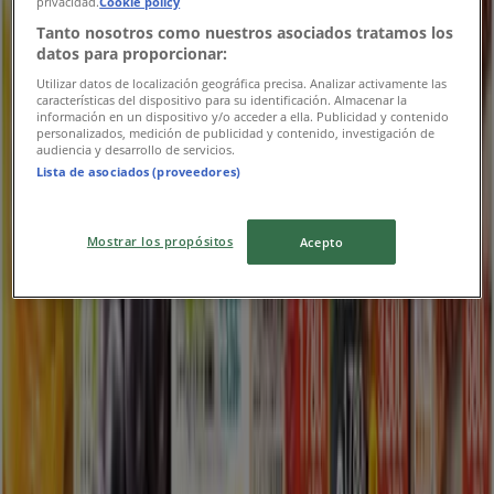
privacidad.
Cookie policy
豊富なオファーの選択
Tanto nosotros como nuestros asociados tratamos los
datos para proporcionar:
8/17 日まで有効
6.5 km - 八潮市
Utilizar datos de localización geográfica precisa. Analizar activamente las
características del dispositivo para su identificación. Almacenar la
información en un dispositivo y/o acceder a ella. Publicidad y contenido
personalizados, medición de publicidad y contenido, investigación de
audiencia y desarrollo de servicios.
イオン
Lista de asociados (proveedores)
すべてのお客様のためのトップディール
Mostrar los propósitos
Acepto
8/31 日まで有効
6.5 km - 八潮市
イオン
選ばれた製品の素晴らしい割引
8/31 日まで有効
6.5 km - 八潮市