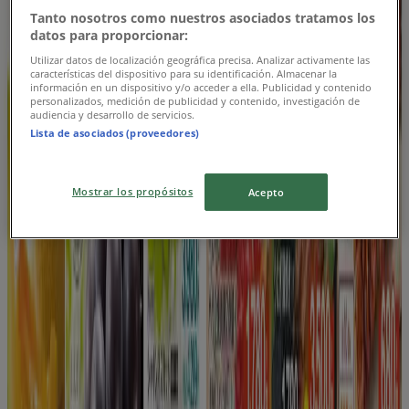
Tanto nosotros como nuestros asociados tratamos los
すべてのお客様のための素晴らしいオファー
datos para proporcionar:
Utilizar datos de localización geográfica precisa. Analizar activamente las
8/31 日まで有効
5.0 km - 船橋市
características del dispositivo para su identificación. Almacenar la
información en un dispositivo y/o acceder a ella. Publicidad y contenido
personalizados, medición de publicidad y contenido, investigación de
audiencia y desarrollo de servicios.
Lista de asociados (proveedores)
イオン
豊富なオファーの選択
Mostrar los propósitos
Acepto
8/17 日まで有効
5.0 km - 船橋市
イオン
すべてのお客様のためのトップディール
8/31 日まで有効
5.0 km - 船橋市