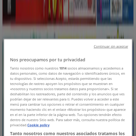
木曜日
09:00 - 21:00
金曜日
09:00 - 21:00
土曜日
09:00 - 21:00
Continuar sin aceptar
マップ
043-271-1123
Nos preocupamos por tu privacidad
営業中
まで 21:00
Tanto nosotros como nuestros
1014
socios almacenamos y accedemos a
datos personales, como datos de navegación o identificadores únicos, en
tu dispositivo. Si seleccionas Acepto, estarás permitiendo que las
tecnologías de rastreo apoyen los propósitos que se muestran en
日曜日
«nosotros y nuestros socios tratamos datos para proporcionar». Si se
09:00 - 21:00
deshabilitan los rastreadores, parte del contenido y los anuncios que ves
月曜日
podrían dejar de ser relevantes para ti. Puedes volver a acceder a este
menú para cambiar tus opciones o retirar el consentimiento en cualquier
09:00 - 21:00
momento haciendo clic en el enlace «Mostrar los propósitos» que aparece
火曜日
en el en la parte inferior de la página web. Tus opciones tendrán efecto
09:00 - 21:00
dentro de nuestro Sitio web. Para saber más, consulta nuestra política de
privacidad.
Cookie policy
水曜日
Tanto nosotros como nuestros asociados tratamos los
09:00 - 21:00