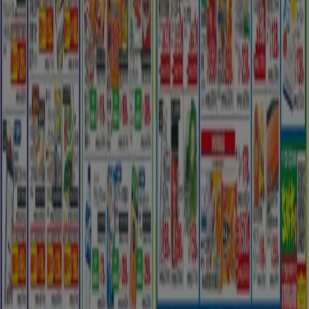
技術的な問題と一般的なフィードバック
検索方法
ブランド
地元ブランド
割引情報
近くのお店
製品紹介
地元産品
都市
Tiendeoアプリ