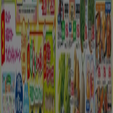
明日で期限切れ
船橋市
新規
平和堂
私たちのお客様のための排他的な取引
8/12 日まで有効
船橋市
もっと見る
広告