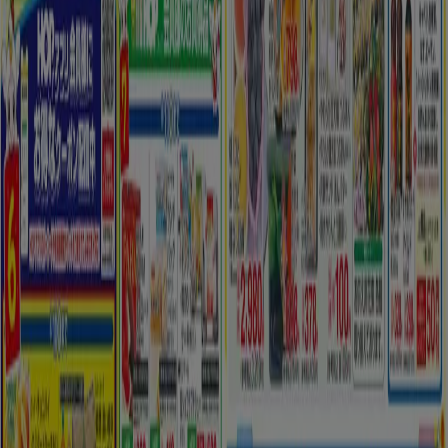
Tiendeo international
España
Italia
United Kingdom
México
Brasil
Colombia
Argentina
France
United States
Nederland
Deutschland
Perú
Chile
Portugal
Australia
Türkiye
Polska
Norge
Österreich
Sverige
Ecuador
Singapore
South Africa
Canada
Danmark
Suomi
日本
Ελλάδα
한국
Belgique
Schweiz
United Arab Emirates
România
Maroc
Ceská republika
Slovenská republika
Magyarország
България
広告