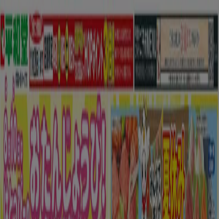
あなたはここにいる：
船橋市
Featured
スーパーマーケット
ファッション
ホームセンター&
ペット
ドラッグストア
家電
レストラン
カラオケ & エンター
テイメント
スポーツ
おもちゃ&子供向け商品
車&モーターバ
イク
広告
船橋市 のトップカタログ