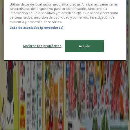
ヤマダ電機
Utilizar datos de localización geográfica precisa. Analizar activamente las
características del dispositivo para su identificación. Almacenar la
información en un dispositivo y/o acceder a ella. Publicidad y contenido
選ばれた製品の素晴らしい割引
personalizados, medición de publicidad y contenido, investigación de
audiencia y desarrollo de servicios.
Lista de asociados (proveedores)
8/11 日まで有効
船橋市
新規
Mostrar los propósitos
Acepto
カインズホーム
切花販売中 89号
8/16 日まで有効
船橋市
新規
平和堂
排他的な取引と掘り出し物