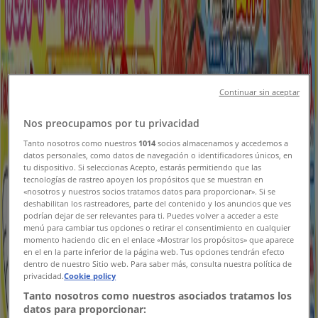
今日で期限切れ
ヨークベニマル
あなたのための特別オファー
Continuar sin aceptar
今日で期限切れ
船橋市
Nos preocupamos por tu privacidad
新規
Tanto nosotros como nuestros
1014
socios almacenamos y accedemos a
datos personales, como datos de navegación o identificadores únicos, en
tu dispositivo. Si seleccionas Acepto, estarás permitiendo que las
tecnologías de rastreo apoyen los propósitos que se muestran en
ヤマダ電機
«nosotros y nuestros socios tratamos datos para proporcionar». Si se
deshabilitan los rastreadores, parte del contenido y los anuncios que ves
podrían dejar de ser relevantes para ti. Puedes volver a acceder a este
あなたのための私たちの最高のオファー
menú para cambiar tus opciones o retirar el consentimiento en cualquier
momento haciendo clic en el enlace «Mostrar los propósitos» que aparece
en el en la parte inferior de la página web. Tus opciones tendrán efecto
8/14 日まで有効
船橋市
dentro de nuestro Sitio web. Para saber más, consulta nuestra política de
新規
privacidad.
Cookie policy
Tanto nosotros como nuestros asociados tratamos los
datos para proporcionar: