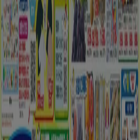
注目のセール商品
シェルター
水着
水族館
ランタン
米
カーテン
ネックレス
フット
ケア
スーツケース
あなたのまちのTiendeo
東京都
大阪市
横浜市
名古屋市
福岡市
札幌市
神
戸市
仙台市
広島市
京都市
さいたま市
川崎市
千葉
市
北九州市
新潟市
渋谷区
都道府県一覧へ