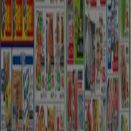
Tiendeoは世界中でのローカルショッピングを改革するIT企
業Shopfullyの一社です。
Tiendeo
私たちが行うこと
ビジネスソリューションをみる
ニュース・メディア
ビジネス契約
お問い合わせ
マーケテイング＆ビジネスリクエスト
地図上で店舗が誤った場所にあります
週にいちど広告のフィードバック