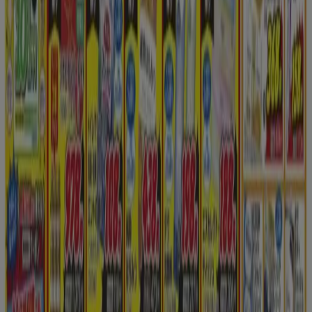
チラシ、住所、電話番号などがチェックできます。
化粧品
や
生活用品
の価格や品質を比較して、賢くお買い物を！お得な
割引情報
のチェックも簡単にできますよ♪
に行く のオファー ドラッグストア
広告