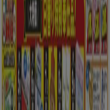
福岡市のドラッグストアのカタログ
福岡市のチラシとお得な情報
シェルター
水着
水族館
ランタン
米
カーテン
ネックレス
フット
ケア
スーツケース
他のまちのドラッグストア
東京都
大阪市
横浜市
名古屋市
福岡市
札幌市
神
戸市
仙台市
広島市
京都市
さいたま市
川崎市
千葉
市
北九州市
新潟市
渋谷区
都道府県一覧へ
Tiendeoで掲載している
ドラッグストア
情報から
最新をご案内！
こちらのドラッグストアカテゴリーでは、ドラッグストアの