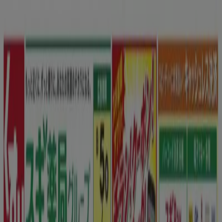
あなたはここにいる：
福岡市
Featured
スーパーマーケット
ファッション
ホームセンター&
ペット
ドラッグストア
家電
レストラン
カラオケ & エンター
テイメント
スポーツ
おもちゃ&子供向け商品
車&モーターバ
イク
広告
ドラッグストア 福岡市：チラシ、クー
ポン、カタログ