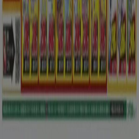
ブランド
地元ブランド
割引情報
近くのお店
製品紹介
地元産品
都市
Tiendeoアプリ
Copyright © Tiendeo ® 2026 · Shopfully Marketing S.L.U. –
Palau de Mar – 08039 Barcelona, Spain
ご利用条件
個人情報取り扱いについて
Cookieを管理