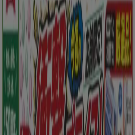
新規
スギ薬局
現在の掘り出し物とオファー
8/9 日まで有効
福岡市
新規