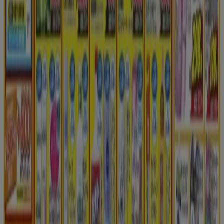
私たちが行うこと
ビジネスソリューションをみる
ニュース・メディア
ビジネス契約
お問い合わせ
マーケテイング＆ビジネスリクエスト
地図上で店舗が誤った場所にあります
週にいちど広告のフィードバック
技術的な問題と一般的なフィードバック
検索方法