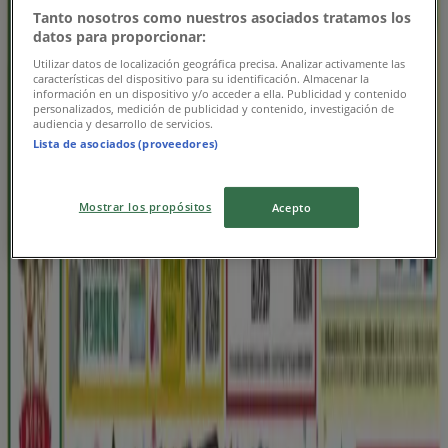
8/8 日まで有効
福岡市
Tanto nosotros como nuestros asociados tratamos los
新規
datos para proporcionar:
Utilizar datos de localización geográfica precisa. Analizar activamente las
características del dispositivo para su identificación. Almacenar la
información en un dispositivo y/o acceder a ella. Publicidad y contenido
スーパードラッグひまわり
personalizados, medición de publicidad y contenido, investigación de
audiencia y desarrollo de servicios.
デジタルクーポン表紙
Lista de asociados (proveedores)
9/6 日まで有効
福岡市
Mostrar los propósitos
Acepto
新規
スギ薬局
現在の特別プロモーション
8/9 日まで有効
福岡市
広告