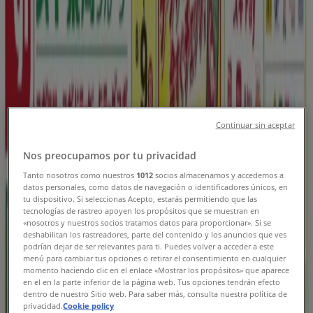
福岡市のTiendeo
»
ドラッグストアの福岡市チラシ
ウェルネス
Continuar sin aceptar
84831 ウェルネス green cola LP企画
Nos preocupamos por tu privacidad
Tanto nosotros como nuestros
1012
socios almacenamos y accedemos a
8/31 日まで有効
福岡市
datos personales, como datos de navegación o identificadores únicos, en
新規
tu dispositivo. Si seleccionas Acepto, estarás permitiendo que las
tecnologías de rastreo apoyen los propósitos que se muestran en
«nosotros y nuestros socios tratamos datos para proporcionar». Si se
deshabilitan los rastreadores, parte del contenido y los anuncios que ves
podrían dejar de ser relevantes para ti. Puedes volver a acceder a este
ウェルネス
menú para cambiar tus opciones o retirar el consentimiento en cualquier
momento haciendo clic en el enlace «Mostrar los propósitos» que aparece
858 ウェルネスチラシ 表
en el en la parte inferior de la página web. Tus opciones tendrán efecto
dentro de nuestro Sitio web. Para saber más, consulta nuestra política de
privacidad.
Cookie policy