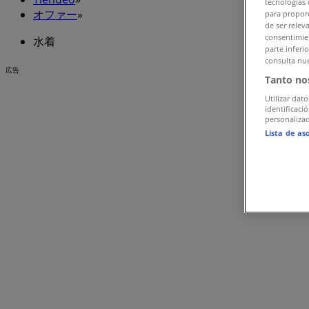
tecnologías 
オファー
»
para proporc
de ser relev
consentimien
水着
parte inferi
consulta nue
広告
Tanto no
Utilizar dato
identificaci
personalizad
Lista de as