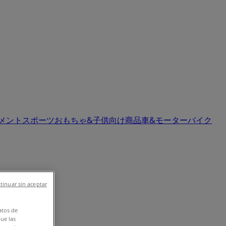
イメント
スポーツ
おもちゃ&子供向け商品
車&モーターバイク
tinuar sin aceptar
atos de
que las