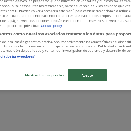
de rastreo apoyen los propósitos que se muestran en «nosotros y nuestros socios trat
ionar». Si se deshabilitan los rastreadores, parte del contenido y los anuncios que ves
antes para ti. Puedes volver a acceder a este menú para cambiar tus opciones o retirar e
to en cualquier momento haciendo clic en el enlace «Mostrar los propósitos» que apar
or de la página web. Tus opciones tendrán efecto dentro de nuestro Sitio web. Para sab
stra política de privacidad.
Cookie policy
sotros como nuestros asociados tratamos los datos para proporc
s de localización geográfica precisa. Analizar activamente las características del disposit
ón. Almacenar la información en un dispositivo y/o acceder a ella. Publicidad y conteni
os, medición de publicidad y contenido, investigación de audiencia y desarrollo de ser
ociados (proveedores)
Mostrar los propósitos
Acepto