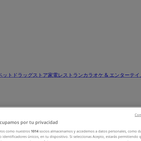
ペット
ドラッグストア
家電
レストラン
カラオケ & エンターテ
Con
cupamos por tu privacidad
ール (0)
ros como nuestros
1014
socios almacenamos y accedemos a datos personales, como d
 identificadores únicos, en tu dispositivo. Si seleccionas Acepto, estarás permitiendo 