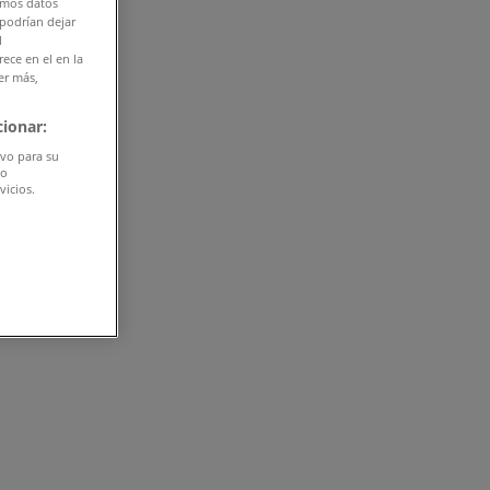
amos datos
 podrían dejar
l
ece en el en la
er más,
ionar:
ivo para su
do
vicios.