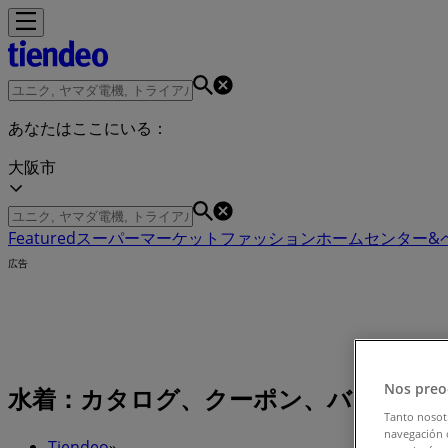
あなたはここにいる：
大阪市
Featured
スーパーマーケット
ファッション
ホームセンター&
広告
Nos preo
水着：カタログ、クーポン、バーゲン、セ
Tanto nosot
navegación o
Tiendeo
»