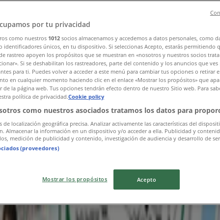
Con
cupamos por tu privacidad
ros como nuestros
1012
socios almacenamos y accedemos a datos personales, como d
 identificadores únicos, en tu dispositivo. Si seleccionas Acepto, estarás permitiendo 
de rastreo apoyen los propósitos que se muestran en «nosotros y nuestros socios trat
ionar». Si se deshabilitan los rastreadores, parte del contenido y los anuncios que ves
antes para ti. Puedes volver a acceder a este menú para cambiar tus opciones o retirar e
オファーをさっと確認する
to en cualquier momento haciendo clic en el enlace «Mostrar los propósitos» que apar
or de la página web. Tus opciones tendrán efecto dentro de nuestro Sitio web. Para sab
stra política de privacidad.
Cookie policy
sotros como nuestros asociados tratamos los datos para proporc
s de localización geográfica precisa. Analizar activamente las características del disposit
ón. Almacenar la información en un dispositivo y/o acceder a ella. Publicidad y conteni
os, medición de publicidad y contenido, investigación de audiencia y desarrollo de ser
ociados (proveedores)
Mostrar los propósitos
Acepto