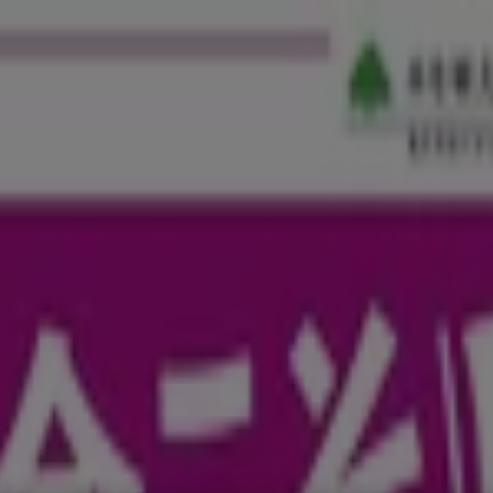
ペット
ドラッグストア
家電
レストラン
カラオケ & エンターテ
や住所