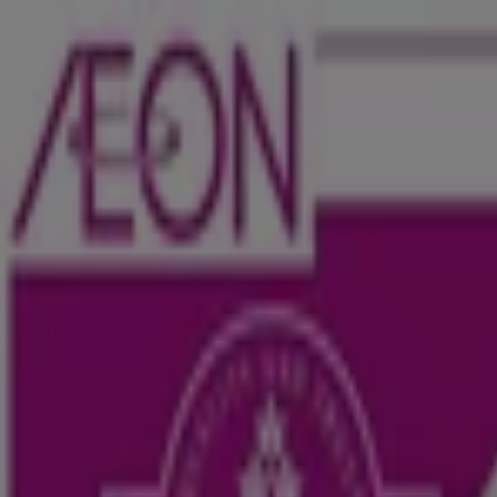
あなたはここにいる：
蕨市
Featured
スーパーマーケット
ファッション
ホームセンター&
広告
蕨市のイオン店舗：営業時間、電話番号
蕨市のTiendeo
»