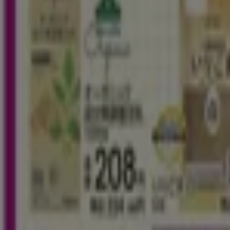
6.6 km
営業中
イオン
埼玉県さいたま市浦和区常盤10-20-29, さいたま市
6.9 km
広告
イオンの蕨市 チラシ キャンペーン