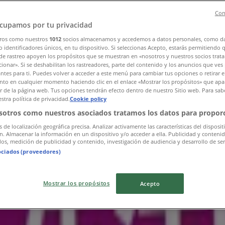
Con
cupamos por tu privacidad
ros como nuestros
1012
socios almacenamos y accedemos a datos personales, como d
 identificadores únicos, en tu dispositivo. Si seleccionas Acepto, estarás permitiendo 
de rastreo apoyen los propósitos que se muestran en «nosotros y nuestros socios trat
ionar». Si se deshabilitan los rastreadores, parte del contenido y los anuncios que ves
antes para ti. Puedes volver a acceder a este menú para cambiar tus opciones o retirar e
to en cualquier momento haciendo clic en el enlace «Mostrar los propósitos» que apar
or de la página web. Tus opciones tendrán efecto dentro de nuestro Sitio web. Para sab
stra política de privacidad.
Cookie policy
sotros como nuestros asociados tratamos los datos para proporc
s de localización geográfica precisa. Analizar activamente las características del disposit
ón. Almacenar la información en un dispositivo y/o acceder a ella. Publicidad y conteni
os, medición de publicidad y contenido, investigación de audiencia y desarrollo de ser
ociados (proveedores)
Mostrar los propósitos
Acepto