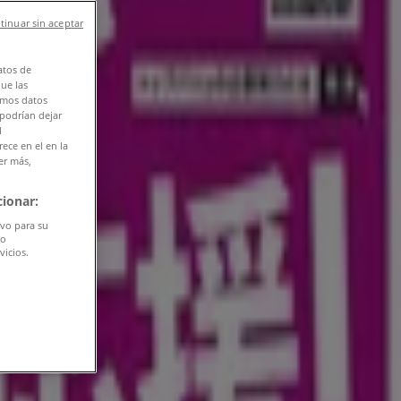
tinuar sin aceptar
atos de
que las
amos datos
 podrían dejar
l
ece en el en la
er más,
ionar:
ivo para su
do
vicios.