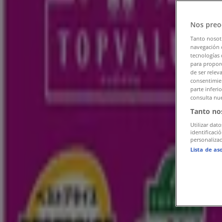
スーパーマーケットの蕨市チラシ
»
蕨市のイオン
»
Nos preo
Tanto nosot
蕨市のイオン店舗
navegación o
tecnologías 
広告
para proporc
de ser relev
consentimien
parte inferi
consulta nue
Tanto no
Utilizar dato
identificaci
personalizad
Lista de as