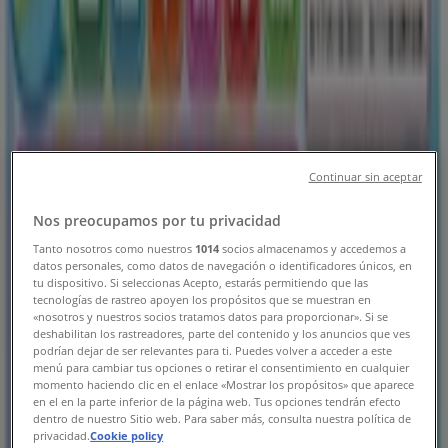
木曜日
10:00 - 14:00
金曜日
10:00 - 14:00
土曜日
10:00 - 14:00
マップ
048-288-8900
Continuar sin aceptar
閉店
Nos preocupamos por tu privacidad
Tanto nosotros como nuestros
1014
socios almacenamos y accedemos a
datos personales, como datos de navegación o identificadores únicos, en
日曜日
tu dispositivo. Si seleccionas Acepto, estarás permitiendo que las
tecnologías de rastreo apoyen los propósitos que se muestran en
10:00 - 14:00
«nosotros y nuestros socios tratamos datos para proporcionar». Si se
月曜日
deshabilitan los rastreadores, parte del contenido y los anuncios que ves
10:00 - 14:00
podrían dejar de ser relevantes para ti. Puedes volver a acceder a este
menú para cambiar tus opciones o retirar el consentimiento en cualquier
火曜日
momento haciendo clic en el enlace «Mostrar los propósitos» que aparece
10:00 - 14:00
en el en la parte inferior de la página web. Tus opciones tendrán efecto
水曜日
dentro de nuestro Sitio web. Para saber más, consulta nuestra política de
privacidad.
Cookie policy
10:00 - 14:00