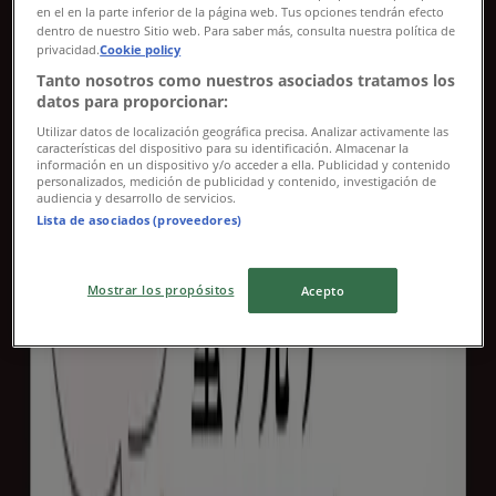
8/9 日まで有効
湖南市
en el en la parte inferior de la página web. Tus opciones tendrán efecto
dentro de nuestro Sitio web. Para saber más, consulta nuestra política de
privacidad.
Cookie policy
Tanto nosotros como nuestros asociados tratamos los
スギ薬局
datos para proporcionar:
Utilizar datos de localización geográfica precisa. Analizar activamente las
割引とプロモーション
características del dispositivo para su identificación. Almacenar la
información en un dispositivo y/o acceder a ella. Publicidad y contenido
personalizados, medición de publicidad y contenido, investigación de
12/31 日まで有効
湖南市
audiencia y desarrollo de servicios.
新規
Lista de asociados (proveedores)
Mostrar los propósitos
Acepto
スギ薬局
私たちのお客様のための排他的な取引
8/9 日まで有効
湖南市
スギ薬局