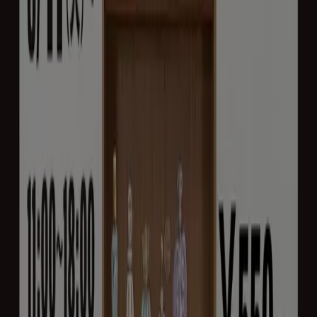
滋賀県栗東市出庭523番地1, 栗東市
7.9 km
閉店
スギ薬局
滋賀県野洲市小篠原1980番地5, 野洲市
8.9 km
閉店
スギ薬局
滋賀県甲賀市水口町松尾字野沢829番地1, 甲賀市