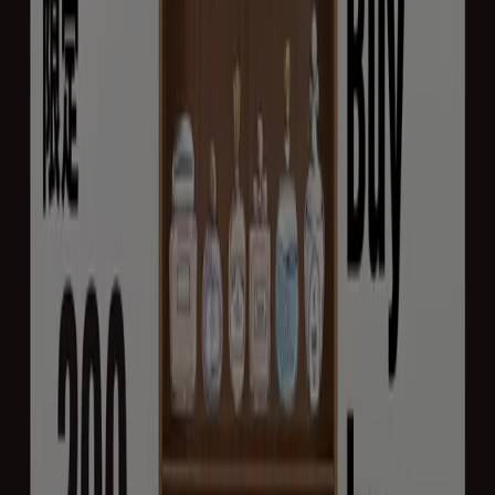
グ
新規
チャーリー
排他的な取引と掘り出し物
8/16 日まで有効
湖南市
予告ちらし
チャーリー
すべてのお客様のためのトップディール
8/16 日まで有効
湖南市