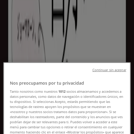
他の都市のスギ薬局カタログ
Continuar sin aceptar
Nos preocupamos por tu privacidad
新規
Tanto nosotros como nuestros
1012
socios almacenamos y accedemos a
datos personales, como datos de navegación o identificadores únicos, en
tu dispositivo. Si seleccionas Acepto, estarás permitiendo que las
tecnologías de rastreo apoyen los propósitos que se muestran en
スギ薬局
«nosotros y nuestros socios tratamos datos para proporcionar». Si se
deshabilitan los rastreadores, parte del contenido y los anuncios que ves
すべての人のための魅力的な特別オファー
podrían dejar de ser relevantes para ti. Puedes volver a acceder a este
menú para cambiar tus opciones o retirar el consentimiento en cualquier
momento haciendo clic en el enlace «Mostrar los propósitos» que aparece