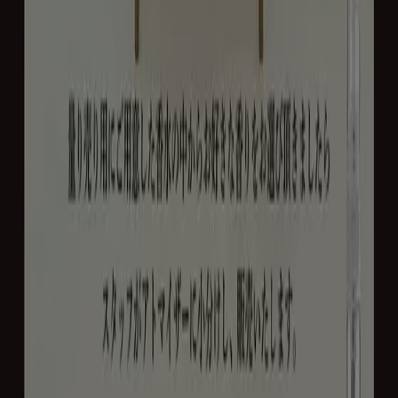
湖南市のスギ薬局のチラシとお買い得
商品
スギ薬局
は関東、中部、関西地方を中心に店舗を展開してい
る薬局・ドラッグストアチェーン。薬だけではなく、化粧
品・日用品・食品・アルコール飲料なども取り扱っていま
す。
ポイント
と交換できる
景品
も人気！
景品一覧
カタログ
は
ホームページで確認できます♪
スギ薬局
の営業時間、店舗の住所や駐車場情報、電話番号は
Tiendeoでチェック！
スギ薬局のメインページへ
広告