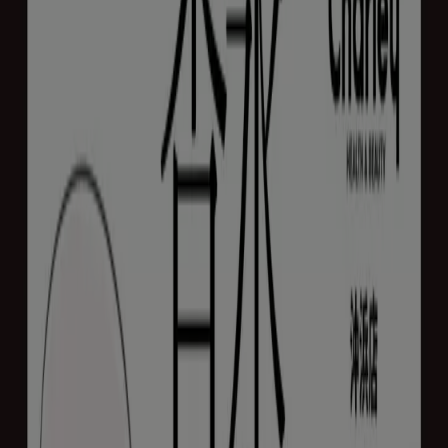
フォローするとお得な情報が手に入る
湖南市のTiendeo
»
ドラッグストアの湖南市チラシ
»
湖南市のスギ薬局
湖南市 の スギ薬局 のオファーをさっ
と確認する
カテゴリー:
ドラッグストア
残念！お近くのスギ薬局店舗にはカタログがありません。
広告