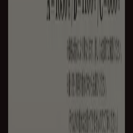
マーケテイング＆ビジネスリクエスト
地図上で店舗が誤った場所にあります
週にいちど広告のフィードバック
技術的な問題と一般的なフィードバック
検索方法
ブランド
地元ブランド
割引情報
近くのお店
製品紹介
地元産品
都市
Tiendeoアプリ