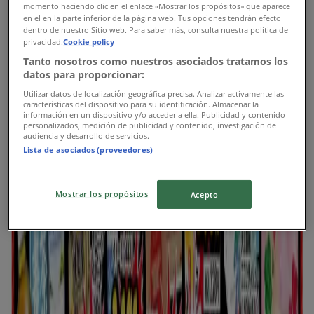
明日で期限切れ
草津市
momento haciendo clic en el enlace «Mostrar los propósitos» que aparece
明日で期限切れ
en el en la parte inferior de la página web. Tus opciones tendrán efecto
dentro de nuestro Sitio web. Para saber más, consulta nuestra política de
privacidad.
Cookie policy
Tanto nosotros como nuestros asociados tratamos los
スギ薬局
datos para proporcionar:
Utilizar datos de localización geográfica precisa. Analizar activamente las
すべてのお客様のための素晴らしいオファー
características del dispositivo para su identificación. Almacenar la
información en un dispositivo y/o acceder a ella. Publicidad y contenido
personalizados, medición de publicidad y contenido, investigación de
明日で期限切れ
草津市
audiencia y desarrollo de servicios.
Lista de asociados (proveedores)
スギ薬局
Mostrar los propósitos
Acepto
割引とプロモーション
12/31 日まで有効
草津市
明日で期限切れ