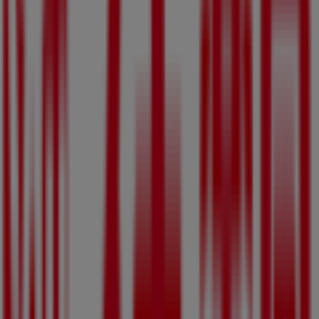
187 m
閉店
守山市のドラッグストアの他のビジネ
ス
スギ薬局
Tiendeoの
スギ薬局
店舗へようこそ！ここでは、この
ドラッ
グストア
業界で評価の高い
スギ薬局
の最新の
オファー
、
プロ
モーション
、
カタログ
をご覧いただけます。当店は
滋賀県守
山市勝部五丁目7番18号
、
守山市
にあります。ここでは、
2023年
8月
にわたって購入時にお得に商品を手に入れること
ができます。
Tiendeoでは、
スギ薬局
に関する最新情報をご提供していま