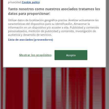
09:00 - 22:00
privacidad.
Cookie policy
金曜日
Tanto nosotros como nuestros asociados tratamos los
09:00 - 22:00
datos para proporcionar:
土曜日
Utilizar datos de localización geográfica precisa. Analizar activamente las
09:00 - 22:00
características del dispositivo para su identificación. Almacenar la
información en un dispositivo y/o acceder a ella. Publicidad y contenido
personalizados, medición de publicidad y contenido, investigación de
マップ
077-574-8911
audiencia y desarrollo de servicios.
Lista de asociados (proveedores)
営業中
まで 22:00
Mostrar los propósitos
Acepto
日曜日
09:00 - 22:00
月曜日
09:00 - 22:00
火曜日
09:00 - 22:00
水曜日
09:00 - 22:00
木曜日