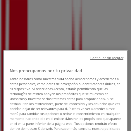
守山市のTiendeo
»
ドラッグストアの守山市チラシ
»
守山市のスギ薬局
»
スギ薬局 | 滋賀県守山市勝部五丁目7番18号
営業中
まで 22:00
Continuar sin aceptar
Nos preocupamos por tu privacidad
日曜日
Tanto nosotros como nuestros
1014
socios almacenamos y accedemos a
09:00 - 22:00
datos personales, como datos de navegación o identificadores únicos, en
月曜日
tu dispositivo. Si seleccionas Acepto, estarás permitiendo que las
09:00 - 22:00
tecnologías de rastreo apoyen los propósitos que se muestran en
«nosotros y nuestros socios tratamos datos para proporcionar». Si se
火曜日
deshabilitan los rastreadores, parte del contenido y los anuncios que ves
09:00 - 22:00
podrían dejar de ser relevantes para ti. Puedes volver a acceder a este
水曜日
menú para cambiar tus opciones o retirar el consentimiento en cualquier
momento haciendo clic en el enlace «Mostrar los propósitos» que aparece
09:00 - 22:00
en el en la parte inferior de la página web. Tus opciones tendrán efecto
木曜日
dentro de nuestro Sitio web. Para saber más, consulta nuestra política de