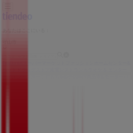
あなたはここにいる：
守山市
Featured
スーパーマーケット
ファッション
ホームセンター&
ペット
ドラッグストア
家電
レストラン
カラオケ & エンター
テイメント
スポーツ
おもちゃ&子供向け商品
車&モーターバ
イク
広告
スギ薬局（滋賀県守山市勝部五丁目7番
18号）：チラシと営業時間、電話番号