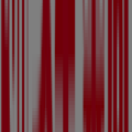
す。営業時間や限定オファー、
滋賀県守山市勝部五丁目7番
18号
にある店舗の正確な場所などをご覧いただけます。さ
らに、最新のカタログもご利用いただけ、
ドラッグストア
製
品の割引を受けることができます。
スギ薬局
の
オファー
をお見逃しなく、また
守山市
での最良の
価格をお楽しみください！今すぐ訪れて、もっとお得に買い
物を始めましょう！
スギ薬局のメインページへ
守山市にあるスギ薬局の他の店舗
を見る。
広告