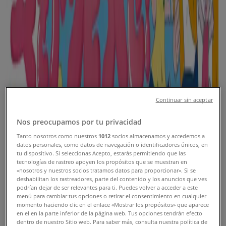
イオン
今すぐ私たちの取引で節約
8/11 日まで有効
Continuar sin aceptar
新規
Nos preocupamos por tu privacidad
Tanto nosotros como nuestros
1012
socios almacenamos y accedemos a
イオン
datos personales, como datos de navegación o identificadores únicos, en
tu dispositivo. Si seleccionas Acepto, estarás permitiendo que las
tecnologías de rastreo apoyen los propósitos que se muestran en
あなたのための私たちの最高の取引
«nosotros y nuestros socios tratamos datos para proporcionar». Si se
deshabilitan los rastreadores, parte del contenido y los anuncios que ves
podrían dejar de ser relevantes para ti. Puedes volver a acceder a este
8/11 日まで有効
1.9 km - 目黒区
menú para cambiar tus opciones o retirar el consentimiento en cualquier
新規
momento haciendo clic en el enlace «Mostrar los propósitos» que aparece
en el en la parte inferior de la página web. Tus opciones tendrán efecto
dentro de nuestro Sitio web. Para saber más, consulta nuestra política de