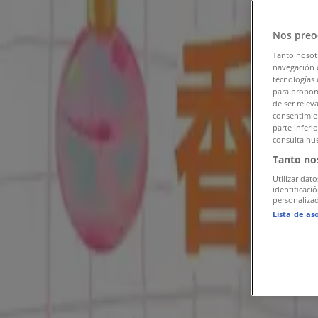
ドラッグストアの摂津市チラシ
Nos preo
Tanto nosot
広告
navegación o
tecnologías 
para proporc
de ser relev
consentimien
parte inferi
consulta nue
Tanto no
Utilizar dato
identificaci
personalizad
Lista de as