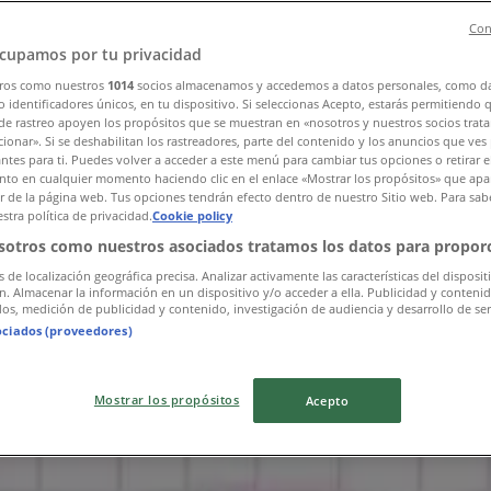
Con
cupamos por tu privacidad
ros como nuestros
1014
socios almacenamos y accedemos a datos personales, como d
 identificadores únicos, en tu dispositivo. Si seleccionas Acepto, estarás permitiendo 
de rastreo apoyen los propósitos que se muestran en «nosotros y nuestros socios trat
ionar». Si se deshabilitan los rastreadores, parte del contenido y los anuncios que ves
antes para ti. Puedes volver a acceder a este menú para cambiar tus opciones o retirar e
to en cualquier momento haciendo clic en el enlace «Mostrar los propósitos» que apar
or de la página web. Tus opciones tendrán efecto dentro de nuestro Sitio web. Para sab
stra política de privacidad.
Cookie policy
sotros como nuestros asociados tratamos los datos para proporc
s de localización geográfica precisa. Analizar activamente las características del disposit
ón. Almacenar la información en un dispositivo y/o acceder a ella. Publicidad y conteni
os, medición de publicidad y contenido, investigación de audiencia y desarrollo de ser
ociados (proveedores)
Mostrar los propósitos
Acepto