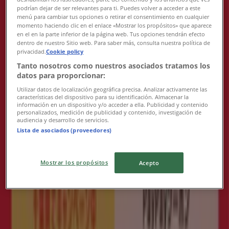
水曜日
podrían dejar de ser relevantes para ti. Puedes volver a acceder a este
10:45 - 20:45
menú para cambiar tus opciones o retirar el consentimiento en cualquier
木曜日
momento haciendo clic en el enlace «Mostrar los propósitos» que aparece
en el en la parte inferior de la página web. Tus opciones tendrán efecto
10:45 - 20:45
dentro de nuestro Sitio web. Para saber más, consulta nuestra política de
金曜日
privacidad.
Cookie policy
10:45 - 20:45
Tanto nosotros como nuestros asociados tratamos los
土曜日
datos para proporcionar:
10:45 - 20:45
Utilizar datos de localización geográfica precisa. Analizar activamente las
características del dispositivo para su identificación. Almacenar la
マップ
03-5631-6860
información en un dispositivo y/o acceder a ella. Publicidad y contenido
personalizados, medición de publicidad y contenido, investigación de
audiencia y desarrollo de servicios.
くすりの福太郎の墨田区チラシ
Lista de asociados (proveedores)
Mostrar los propósitos
Acepto
くすりの福太郎
すべての人のための魅力的な特別オファー