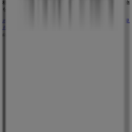
格をお楽しみください！今すぐ訪れて、もっとお得に買い物
を始めましょう！
ホンダのメインページへ
墨田区にあるホンダの他の店舗を見
る。
広告