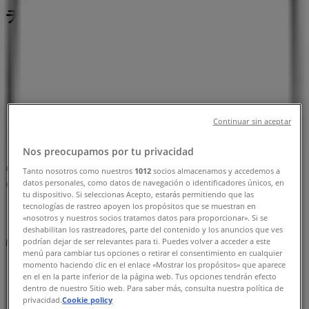
チラシと営業時間、電話番号
墨田区のTiendeo
»
車&モーターバイクの墨田区チラシ
»
墨田区のホンダ
»
Continuar sin aceptar
ホンダ | 東京都墨田区押上２-２２-４
Nos preocupamos por tu privacidad
マップ
03-5610-4151
Tanto nosotros como nuestros
1012
socios almacenamos y accedemos a
datos personales, como datos de navegación o identificadores únicos, en
マップ
03-5610-4151
tu dispositivo. Si seleccionas Acepto, estarás permitiendo que las
tecnologías de rastreo apoyen los propósitos que se muestran en
まもなく ホンダ>のカタログ・クーポンの掲載を開始！
«nosotros y nuestros socios tratamos datos para proporcionar». Si se
deshabilitan los rastreadores, parte del contenido y los anuncios que ves
podrían dejar de ser relevantes para ti. Puedes volver a acceder a este
広告
menú para cambiar tus opciones o retirar el consentimiento en cualquier
momento haciendo clic en el enlace «Mostrar los propósitos» que aparece
en el en la parte inferior de la página web. Tus opciones tendrán efecto
dentro de nuestro Sitio web. Para saber más, consulta nuestra política de
privacidad.
Cookie policy