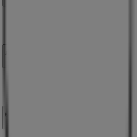
私たちが行うこと
ビジネスソリューションをみる
ニュース・メディア
ビジネス契約
お問い合わせ
マーケテイング＆ビジネスリクエスト
地図上で店舗が誤った場所にあります
週にいちど広告のフィードバック
技術的な問題と一般的なフィードバック
検索方法