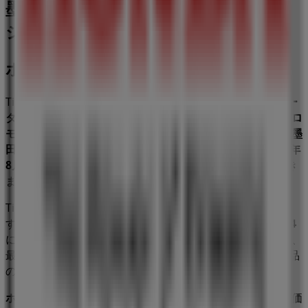
墨田区の車&モーターバイクの他のビ
ジネス
ホンダ
Tiendeoの
ホンダ
店舗へようこそ！ここでは、この
車&モー
ターバイク
業界で評価の高い
ホンダ
の最新の
オファー
、
プロ
モーション
、
カタログ
をご覧いただけます。当店は
東京都墨
田区押上２-２２-４
、
墨田区
にあります。ここでは、2023年
8月
にわたって購入時にお得に商品を手に入れることができ
ます。
Tiendeoでは、
ホンダ
に関する最新情報をご提供していま
す。営業時間や限定オファー、
東京都墨田区押上２-２２-４
にある店舗の正確な場所などをご覧いただけます。さらに、
最新のカタログもご利用いただけ、
車&モーターバイク
製品
の割引を受けることができます。
ホンダ
の
オファー
をお見逃しなく、また
墨田区
での最良の価