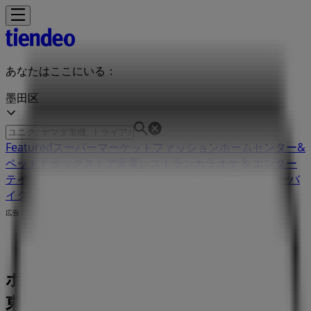
あなたはここにいる：
墨田区
Featured
スーパーマーケット
ファッション
ホームセンター&
ペット
ドラッグストア
家電
レストラン
カラオケ & エンター
テイメント
スポーツ
おもちゃ&子供向け商品
車&モーターバ
イク
広告
ホンダ 東京都墨田区押上２-２２-４ |
東京都墨田区押上２-２２-４, 墨田区：