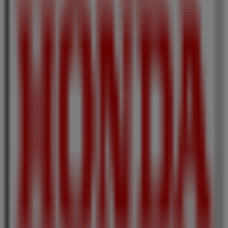
ホンダ
東京都墨田区押上２-２２-４, 墨田区
90 m
スターバックス
東京都 墨田区 押上1-1-2 東京スカイツリータウン, 墨
田区
127 m
営業中