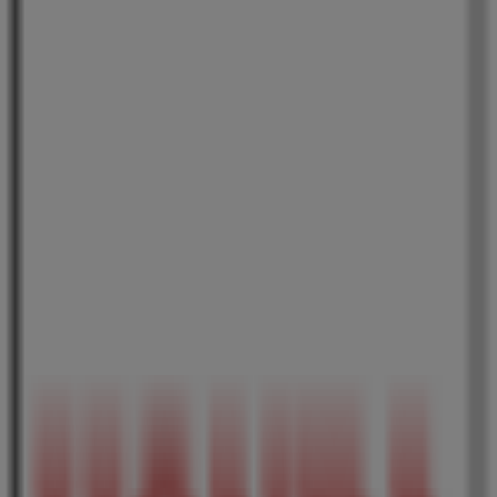
魚民
東京都 墨田区押上3-22, 墨田区
22 m
営業中
まいばすけっと
東京都墨田区押上1-18-8 パークアクシス押上, 墨田区
43 m