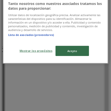
Tanto nosotros como nuestros asociados tratamos los
datos para proporcionar:
Utilizar datos de localización geográfica precisa. Analizar activamente las
características del dispositivo para su identificación. Almacenar la
información en un dispositivo y/o acceder a ella. Publicidad y contenido
personalizados, medición de publicidad y contenido, investigación de
audiencia y desarrollo de servicios.
Lista de asociados (proveedores)
近くのお店
Mostrar los propósitos
Acepto
くすりの福太郎
東京都墨田区押上3-22-1 KKビル1F, 墨田区
22 m
閉店