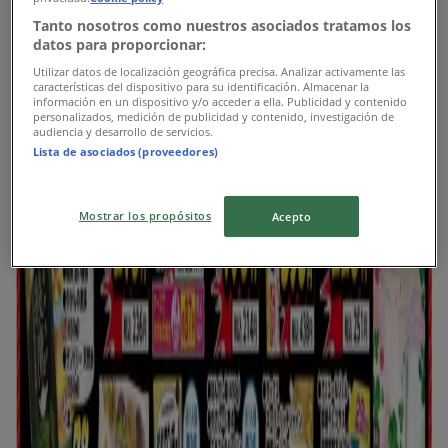
Tanto nosotros como nuestros asociados tratamos los
8/30 日まで有効
大和市
datos para proporcionar:
新規
Utilizar datos de localización geográfica precisa. Analizar activamente las
características del dispositivo para su identificación. Almacenar la
información en un dispositivo y/o acceder a ella. Publicidad y contenido
personalizados, medición de publicidad y contenido, investigación de
スーパードラッグアサヒ
audiencia y desarrollo de servicios.
Lista de asociados (proveedores)
私たちのお客様のための排他的な取引
Mostrar los propósitos
Acepto
8/10 日まで有効
大和市
新規
スーパードラッグアサヒ
割引とプロモーション
8/10 日まで有効
大和市
広告