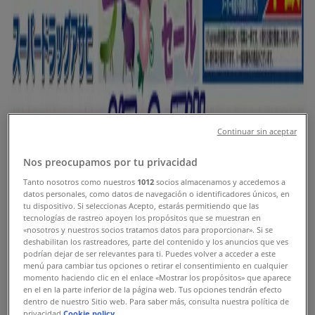
大和市のTiendeo
»
ドラッグストアの大和市チラシ
ジャパン
Continuar sin aceptar
掘り出し物ハンターのための素晴らしいオフ
Nos preocupamos por tu privacidad
ァー
Tanto nosotros como nuestros
1012
socios almacenamos y accedemos a
datos personales, como datos de navegación o identificadores únicos, en
9/6 日まで有効
大和市
tu dispositivo. Si seleccionas Acepto, estarás permitiendo que las
tecnologías de rastreo apoyen los propósitos que se muestran en
«nosotros y nuestros socios tratamos datos para proporcionar». Si se
deshabilitan los rastreadores, parte del contenido y los anuncios que ves
ジャパン
podrían dejar de ser relevantes para ti. Puedes volver a acceder a este
menú para cambiar tus opciones o retirar el consentimiento en cualquier
momento haciendo clic en el enlace «Mostrar los propósitos» que aparece
すべての掘り出し物ハンターのためのトップ
en el en la parte inferior de la página web. Tus opciones tendrán efecto
dentro de nuestro Sitio web. Para saber más, consulta nuestra política de
オファー
privacidad.
Cookie policy