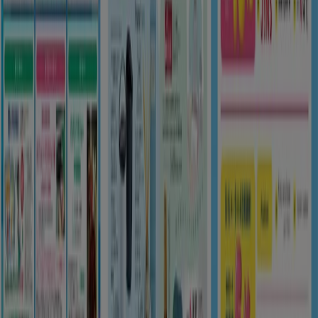
8/16 日まで有効
目黒区
新規
ゆめタウン
掘り出し物ハンターのための素晴らしいオフ
ァー
8/16 日まで有効
目黒区
もっと見る
広告