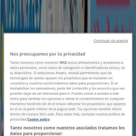
新規
コスモス
益城宮園店 営業再開のご案内
Continuar sin aceptar
8/20 日まで有効
目黒区
Nos preocupamos por tu privacidad
新規
Tanto nosotros como nuestros
1012
socios almacenamos y accedemos a
datos personales, como datos de navegación o identificadores únicos, en
tu dispositivo. Si seleccionas Acepto, estarás permitiendo que las
tecnologías de rastreo apoyen los propósitos que se muestran en
コスモス
«nosotros y nuestros socios tratamos datos para proporcionar». Si se
deshabilitan los rastreadores, parte del contenido y los anuncios que ves
podrían dejar de ser relevantes para ti. Puedes volver a acceder a este
曲野店 営業再開のご案内
menú para cambiar tus opciones o retirar el consentimiento en cualquier
momento haciendo clic en el enlace «Mostrar los propósitos» que aparece
8/9 日まで有効
目黒区
en el en la parte inferior de la página web. Tus opciones tendrán efecto
dentro de nuestro Sitio web. Para saber más, consulta nuestra política de
新規
privacidad.
Cookie policy
Tanto nosotros como nuestros asociados tratamos los
datos para proporcionar: