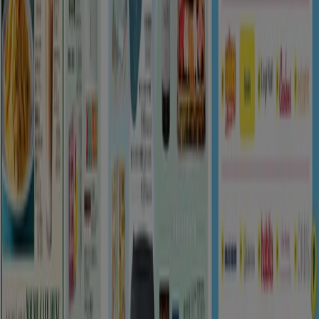
Tiendeo international
España
Italia
United Kingdom
México
Brasil
Colombia
Argentina
France
United States
Nederland
Deutschland
Perú
Chile
Portugal
Australia
Türkiye
Polska
Norge
Österreich
Sverige
Ecuador
Singapore
South Africa
Canada
Danmark
Suomi
日本
Ελλάδα
한국
Belgique
Schweiz
United Arab Emirates
România
Maroc
Ceská republika
Slovenská republika
Magyarország
България
広告