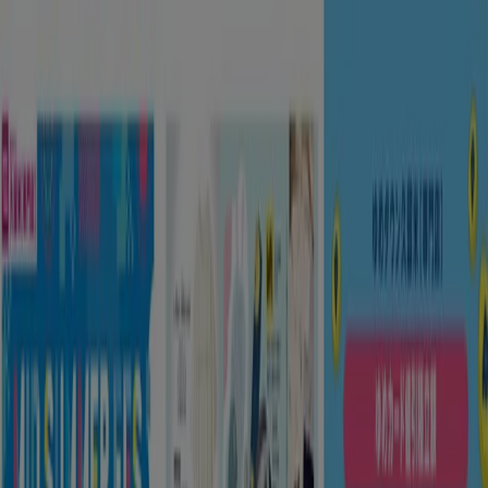
あなたはここにいる：
目黒区
Featured
スーパーマーケット
ファッション
ホームセンター&
ペット
ドラッグストア
家電
レストラン
カラオケ & エンター
テイメント
スポーツ
おもちゃ&子供向け商品
車&モーターバ
イク
広告
目黒区 のトップカタログ