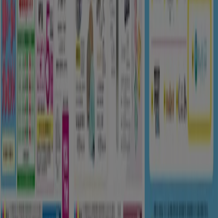
週にいちど広告のフィードバック
技術的な問題と一般的なフィードバック
検索方法
ブランド
地元ブランド
割引情報
近くのお店
製品紹介
地元産品
都市
Tiendeoアプリ