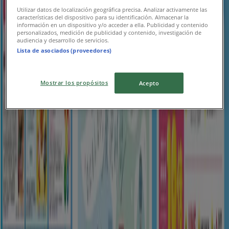
ゆめタウン
Utilizar datos de localización geográfica precisa. Analizar activamente las
características del dispositivo para su identificación. Almacenar la
información en un dispositivo y/o acceder a ella. Publicidad y contenido
現在の掘り出し物とオファー
personalizados, medición de publicidad y contenido, investigación de
audiencia y desarrollo de servicios.
8/16 日まで有効
目黒区
Lista de asociados (proveedores)
新規
Mostrar los propósitos
Acepto
ゆめタウン
今すぐ私たちの取引で節約
8/10 日まで有効
目黒区
新規
ゆめタウン
すべてのお客様のための素晴らしいオファー