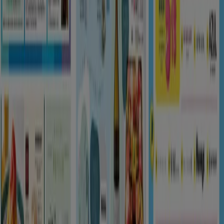
注目のセール商品
シェルター
水着
水族館
ランタン
米
カーテン
ネックレス
フット
ケア
スーツケース
あなたのまちのTiendeo
東京都
大阪市
横浜市
名古屋市
福岡市
札幌市
神
戸市
仙台市
広島市
京都市
さいたま市
川崎市
千葉
市
北九州市
新潟市
渋谷区
都道府県一覧へ