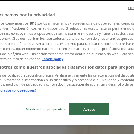
Con
cupamos por tu privacidad
ros como nuestros
1012
socios almacenamos y accedemos a datos personales, como d
 identificadores únicos, en tu dispositivo. Si seleccionas Acepto, estarás permitiendo 
de rastreo apoyen los propósitos que se muestran en «nosotros y nuestros socios trat
ionar». Si se deshabilitan los rastreadores, parte del contenido y los anuncios que ves
antes para ti. Puedes volver a acceder a este menú para cambiar tus opciones o retirar e
to en cualquier momento haciendo clic en el enlace «Mostrar los propósitos» que apar
or de la página web. Tus opciones tendrán efecto dentro de nuestro Sitio web. Para sab
stra política de privacidad.
Cookie policy
sotros como nuestros asociados tratamos los datos para proporc
s de localización geográfica precisa. Analizar activamente las características del disposit
ón. Almacenar la información en un dispositivo y/o acceder a ella. Publicidad y conteni
os, medición de publicidad y contenido, investigación de audiencia y desarrollo de ser
ociados (proveedores)
Mostrar los propósitos
Acepto