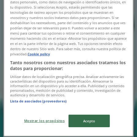
datos personales, como datos de navegación o identificadores únicos, en
開始！
tu dispositivo. Si seleccionas Acepto, estarás permitiendo que las
tecnologías de rastreo apoyen los propósitos que se muestran en
広告
«nosotros y nuestros socios tratamos datos para proporcionar». Si se
deshabilitan los rastreadores, parte del contenido y los anuncios que ves
podrían dejar de ser relevantes para ti. Puedes volver a acceder a este
menú para cambiar tus opciones o retirar el consentimiento en cualquier
momento haciendo clic en el enlace «Mostrar los propósitos» que aparece
en el en la parte inferior de la página web. Tus opciones tendrán efecto
dentro de nuestro Sitio web. Para saber más, consulta nuestra política de
privacidad.
Cookie policy
Tanto nosotros como nuestros asociados tratamos los
datos para proporcionar:
Utilizar datos de localización geográfica precisa. Analizar activamente las
características del dispositivo para su identificación. Almacenar la
información en un dispositivo y/o acceder a ella. Publicidad y contenido
personalizados, medición de publicidad y contenido, investigación de
audiencia y desarrollo de servicios.
{"numCatalogs":0}
Lista de asociados (proveedores)
他のユーザーはこちらもチェックして
Mostrar los propósitos
います
Acepto