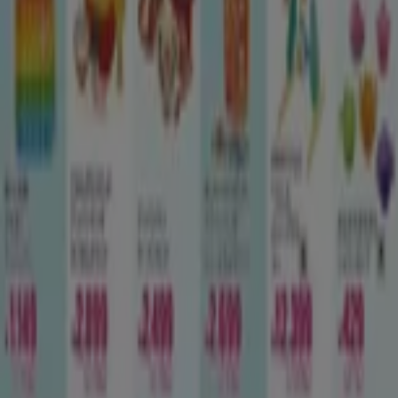
Tiendeoで掲載している
おもちゃ&子供向け商品情
報から最新をご案内！
こちらの
おもちゃ&子供向け商品カテゴリー
では、おもちゃ
&子供向け商品店舗のチラシ、住所、電話番号などがチェッ
クできます。
たくさんある
子供用品
の店舗から、ぜひ１番お買い得なオフ
ァーを見付けて下さい。
おもちゃ
から
子供服、育児用品
まで
お得な情報はこちらでどうぞ！
に行く のオファー おもちゃ&子供向け商品
広告