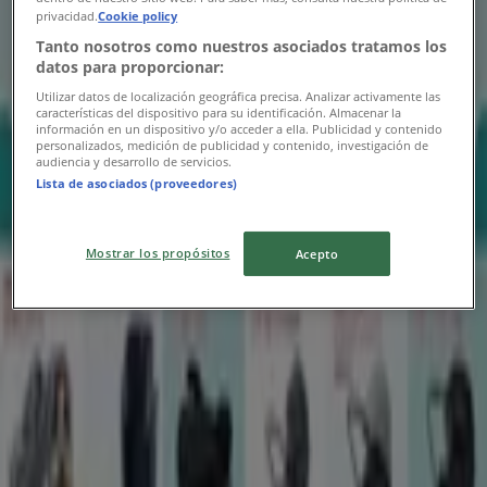
豊富なオファーの選択
privacidad.
Cookie policy
Tanto nosotros como nuestros asociados tratamos los
8/13 日まで有効
札幌市
datos para proporcionar:
-3 日数
Utilizar datos de localización geográfica precisa. Analizar activamente las
características del dispositivo para su identificación. Almacenar la
información en un dispositivo y/o acceder a ella. Publicidad y contenido
personalizados, medición de publicidad y contenido, investigación de
西松屋
audiencia y desarrollo de servicios.
Lista de asociados (proveedores)
選ばれた製品の素晴らしい割引
Mostrar los propósitos
Acepto
8/13 日まで有効
札幌市
-3 日数
西松屋
発見するための新しいオファー
8/13 日まで有効
札幌市