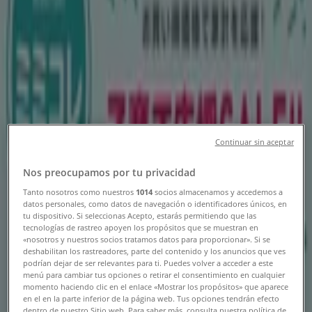
札幌市のTiendeo
»
おもちゃ&子供向け商品の札幌市チラシ
-3 日数
西松屋
Continuar sin aceptar
掘り出し物ハンターのための素晴らしいオフ
Nos preocupamos por tu privacidad
ァー
Tanto nosotros como nuestros
1014
socios almacenamos y accedemos a
datos personales, como datos de navegación o identificadores únicos, en
8/13 日まで有効
札幌市
tu dispositivo. Si seleccionas Acepto, estarás permitiendo que las
tecnologías de rastreo apoyen los propósitos que se muestran en
-3 日数
«nosotros y nuestros socios tratamos datos para proporcionar». Si se
deshabilitan los rastreadores, parte del contenido y los anuncios que ves
podrían dejar de ser relevantes para ti. Puedes volver a acceder a este
menú para cambiar tus opciones o retirar el consentimiento en cualquier
西松屋
momento haciendo clic en el enlace «Mostrar los propósitos» que aparece
en el en la parte inferior de la página web. Tus opciones tendrán efecto
dentro de nuestro Sitio web. Para saber más, consulta nuestra política de