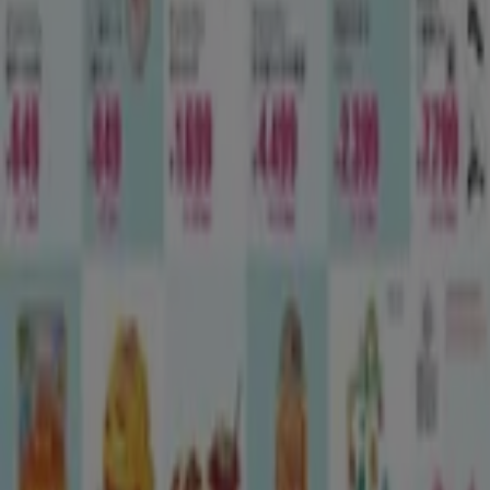
札幌市のおもちゃ&子供向け商品のカ
タログ
札幌市のチラシとお得な情報
シェルター
水着
水族館
ランタン
米
カーテン
ネックレス
フット
ケア
スーツケース
他のまちのおもちゃ&子供向け商品
東京都
大阪市
横浜市
名古屋市
福岡市
札幌市
神
戸市
仙台市
広島市
京都市
さいたま市
川崎市
千葉
市
北九州市
新潟市
渋谷区
都道府県一覧へ