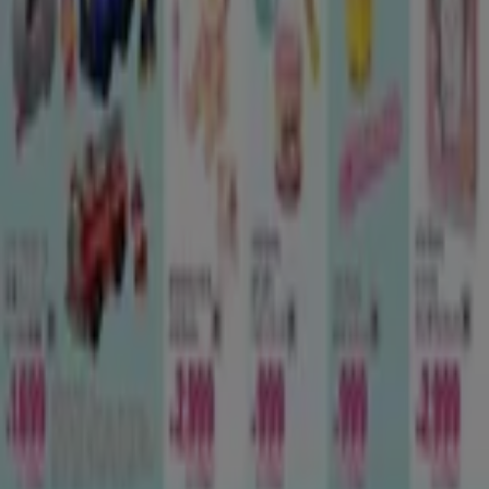
地図上で店舗が誤った場所にあります
週にいちど広告のフィードバック
技術的な問題と一般的なフィードバック
検索方法
ブランド
地元ブランド
割引情報
近くのお店
製品紹介
地元産品
都市
Tiendeoアプリ