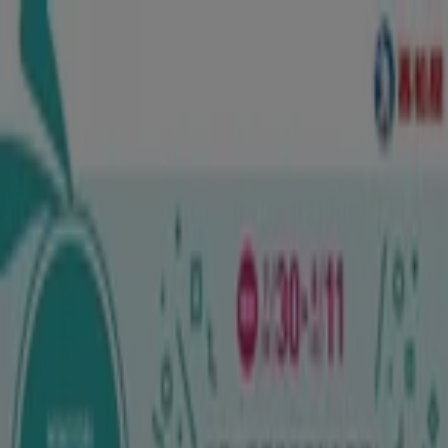
あなたはここにいる：
札幌市
Featured
スーパーマーケット
ファッション
ホームセンター&
ペット
ドラッグストア
家電
レストラン
カラオケ & エンター
テイメント
スポーツ
おもちゃ&子供向け商品
車&モーターバ
イク
広告
おもちゃ&子供向け商品 札幌市：カタ
ログ、クーポン、チラシ