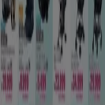
広告
-3 日数
西松屋
私たちの最高の掘り出し物
8/13 日まで有効
札幌市