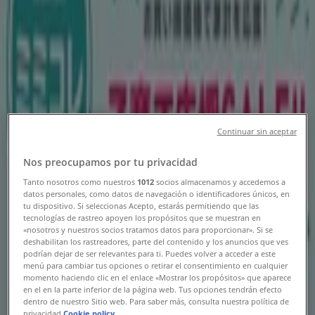
仙台市のTiendeo
»
おもちゃ&子供向け商品の仙台市チラシ
西松屋
Continuar sin aceptar
掘り出し物ハンターのための素晴らしいオフ
Nos preocupamos por tu privacidad
ァー
Tanto nosotros como nuestros
1012
socios almacenamos y accedemos a
datos personales, como datos de navegación o identificadores únicos, en
8/13 日まで有効
仙台市
tu dispositivo. Si seleccionas Acepto, estarás permitiendo que las
tecnologías de rastreo apoyen los propósitos que se muestran en
«nosotros y nuestros socios tratamos datos para proporcionar». Si se
deshabilitan los rastreadores, parte del contenido y los anuncios que ves
西松屋
podrían dejar de ser relevantes para ti. Puedes volver a acceder a este
menú para cambiar tus opciones o retirar el consentimiento en cualquier
momento haciendo clic en el enlace «Mostrar los propósitos» que aparece
豊富なオファーの選択
en el en la parte inferior de la página web. Tus opciones tendrán efecto
dentro de nuestro Sitio web. Para saber más, consulta nuestra política de
privacidad.
Cookie policy