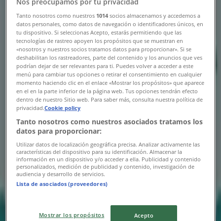
Nos preocupamos por tu privacidad
載を開始！
Tanto nosotros como nuestros
1014
socios almacenamos y accedemos a
datos personales, como datos de navegación o identificadores únicos, en
広告
tu dispositivo. Si seleccionas Acepto, estarás permitiendo que las
tecnologías de rastreo apoyen los propósitos que se muestran en
«nosotros y nuestros socios tratamos datos para proporcionar». Si se
deshabilitan los rastreadores, parte del contenido y los anuncios que ves
podrían dejar de ser relevantes para ti. Puedes volver a acceder a este
menú para cambiar tus opciones o retirar el consentimiento en cualquier
momento haciendo clic en el enlace «Mostrar los propósitos» que aparece
en el en la parte inferior de la página web. Tus opciones tendrán efecto
dentro de nuestro Sitio web. Para saber más, consulta nuestra política de
privacidad.
Cookie policy
Tanto nosotros como nuestros asociados tratamos los
datos para proporcionar:
Utilizar datos de localización geográfica precisa. Analizar activamente las
características del dispositivo para su identificación. Almacenar la
{"numCatalogs":0}
información en un dispositivo y/o acceder a ella. Publicidad y contenido
personalizados, medición de publicidad y contenido, investigación de
audiencia y desarrollo de servicios.
他のユーザーはこちらもチェックして
Lista de asociados (proveedores)
います
Mostrar los propósitos
Acepto