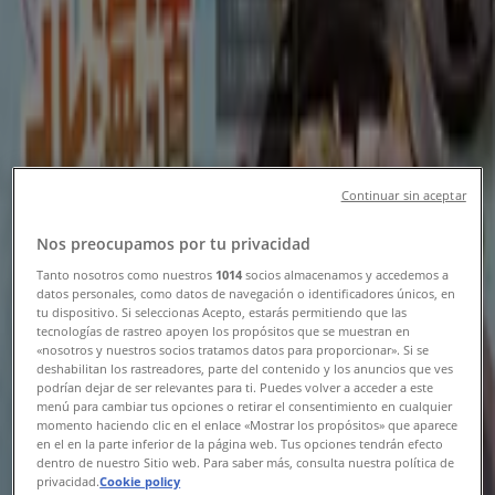
新潟市のTiendeo
»
レストランの新潟市チラシ
とりあえず吾平
Continuar sin aceptar
8月5日（水）スタート！デカ盛祭 開催いたし
Nos preocupamos por tu privacidad
ます！
Tanto nosotros como nuestros
1014
socios almacenamos y accedemos a
datos personales, como datos de navegación o identificadores únicos, en
8/19 日まで有効
新潟市
tu dispositivo. Si seleccionas Acepto, estarás permitiendo que las
tecnologías de rastreo apoyen los propósitos que se muestran en
«nosotros y nuestros socios tratamos datos para proporcionar». Si se
deshabilitan los rastreadores, parte del contenido y los anuncios que ves
podrían dejar de ser relevantes para ti. Puedes volver a acceder a este
びっくりドンキー
menú para cambiar tus opciones o retirar el consentimiento en cualquier
momento haciendo clic en el enlace «Mostrar los propósitos» que aparece
en el en la parte inferior de la página web. Tus opciones tendrán efecto
排他的な取引と掘り出し物
dentro de nuestro Sitio web. Para saber más, consulta nuestra política de
privacidad.
Cookie policy