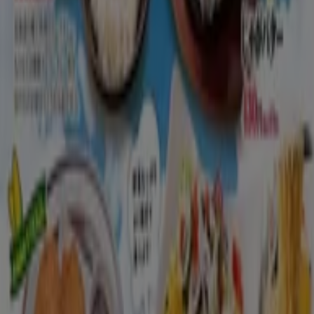
新潟市のレストランのカタログ
新潟市のチラシとお得な情報
シェルター
水着
水族館
ランタン
米
カーテン
ネックレス
フット
ケア
スーツケース
他のまちのレストラン
東京都
大阪市
横浜市
名古屋市
福岡市
札幌市
神
戸市
仙台市
広島市
京都市
さいたま市
川崎市
千葉
市
北九州市
新潟市
渋谷区
都道府県一覧へ
Tiendeoで掲載している
レストラン情報から最新
をご案内！
こちらの
レストランカテゴリー
では、レストランの
チラシ、
住所、電話番号
などがチェックできます。お得な
割引情報
を