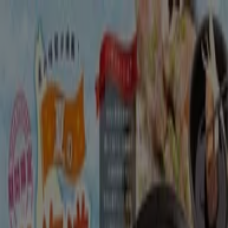
あなたはここにいる：
新潟市
Featured
スーパーマーケット
ファッション
ホームセンター&
ペット
ドラッグストア
家電
レストラン
カラオケ & エンター
テイメント
スポーツ
おもちゃ&子供向け商品
車&モーターバ
イク
広告
レストラン 新潟市：クーポン、メニュ
ー、割引情報