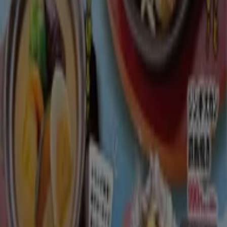
-2 日数
かつや
かつや チラシ
8/10 日まで有効
新潟市
とりあえず吾平