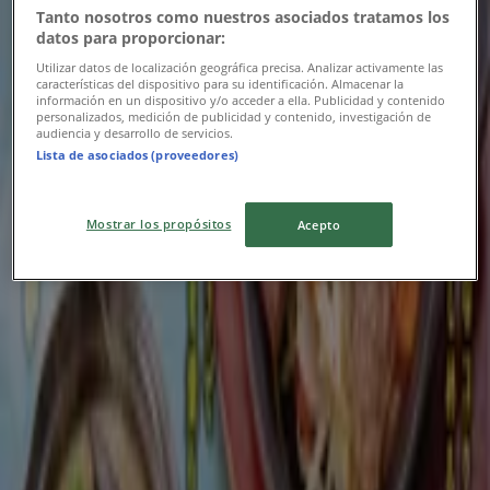
9/15 日まで有効
新潟市
Tanto nosotros como nuestros asociados tratamos los
datos para proporcionar:
Utilizar datos de localización geográfica precisa. Analizar activamente las
características del dispositivo para su identificación. Almacenar la
ニューヨーカーズカフェ
información en un dispositivo y/o acceder a ella. Publicidad y contenido
personalizados, medición de publicidad y contenido, investigación de
audiencia y desarrollo de servicios.
ニューヨーカーズカフェ メニュー
Lista de asociados (proveedores)
8/15 日まで有効
新潟市
Mostrar los propósitos
Acepto
地魚屋
私たちの最高の掘り出し物
8/31 日まで有効
新潟市
広告