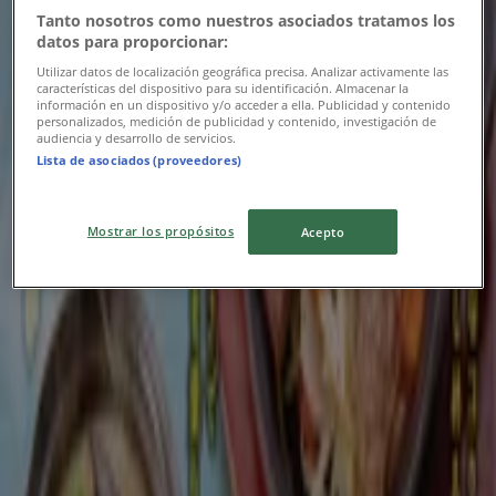
Tanto nosotros como nuestros asociados tratamos los
9/15 日まで有効
川崎市
datos para proporcionar:
Utilizar datos de localización geográfica precisa. Analizar activamente las
características del dispositivo para su identificación. Almacenar la
información en un dispositivo y/o acceder a ella. Publicidad y contenido
ニューヨーカーズカフェ
personalizados, medición de publicidad y contenido, investigación de
audiencia y desarrollo de servicios.
Lista de asociados (proveedores)
ニューヨーカーズカフェ メニュー
8/15 日まで有効
川崎市
Mostrar los propósitos
Acepto
地魚屋
私たちの最高の掘り出し物
8/31 日まで有効
川崎市
広告