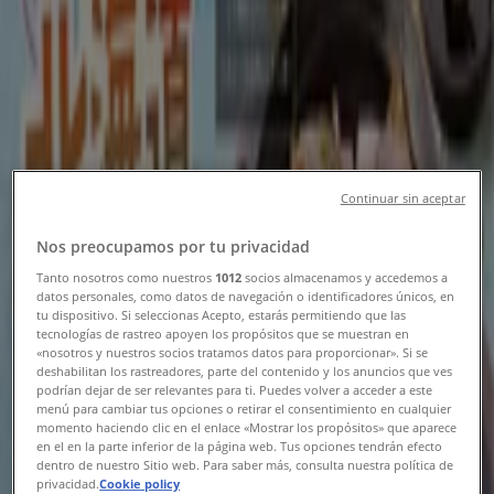
川崎市のTiendeo
»
レストランの川崎市チラシ
新規
Continuar sin aceptar
とりあえず吾平
Nos preocupamos por tu privacidad
8月5日（水）スタート！デカ盛祭 開催いたし
Tanto nosotros como nuestros
1012
socios almacenamos y accedemos a
ます！
datos personales, como datos de navegación o identificadores únicos, en
tu dispositivo. Si seleccionas Acepto, estarás permitiendo que las
tecnologías de rastreo apoyen los propósitos que se muestran en
8/19 日まで有効
川崎市
«nosotros y nuestros socios tratamos datos para proporcionar». Si se
deshabilitan los rastreadores, parte del contenido y los anuncios que ves
podrían dejar de ser relevantes para ti. Puedes volver a acceder a este
menú para cambiar tus opciones o retirar el consentimiento en cualquier
びっくりドンキー
momento haciendo clic en el enlace «Mostrar los propósitos» que aparece
en el en la parte inferior de la página web. Tus opciones tendrán efecto
dentro de nuestro Sitio web. Para saber más, consulta nuestra política de
排他的な取引と掘り出し物
privacidad.
Cookie policy