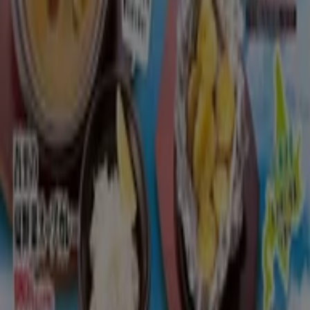
とりあえず吾平
7月１５日～北の味覚が満載！夏の北海道フェ
ア開催
8/31 日まで有効
川崎市
もっと見る
広告