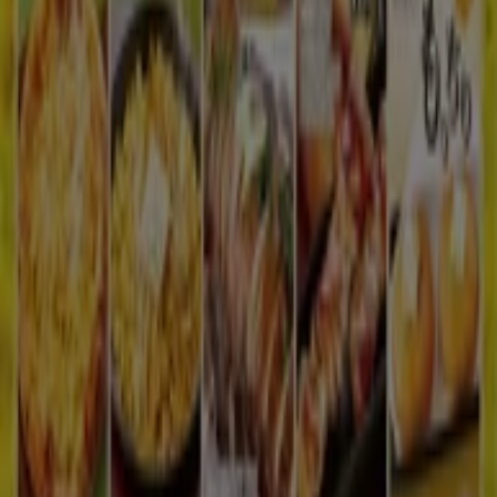
Tiendeo
私たちが行うこと
ビジネスソリューションをみる
ニュース・メディア
ビジネス契約
お問い合わせ
マーケテイング＆ビジネスリクエスト
地図上で店舗が誤った場所にあります
週にいちど広告のフィードバック
技術的な問題と一般的なフィードバック
検索方法