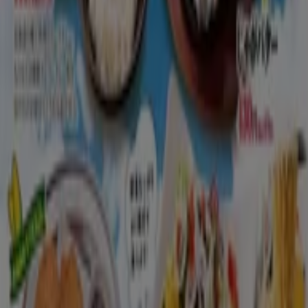
川崎市のレストランのカタログ
川崎市のチラシとお得な情報
シェルター
水着
水族館
ランタン
米
カーテン
ネックレス
フット
ケア
スーツケース
他のまちのレストラン
東京都
大阪市
横浜市
名古屋市
福岡市
札幌市
神
戸市
仙台市
広島市
京都市
さいたま市
川崎市
千葉
市
北九州市
新潟市
渋谷区
都道府県一覧へ
Tiendeoで掲載している
レストラン情報から最新
をご案内！
こちらの
レストランカテゴリー
では、レストランの
チラシ、