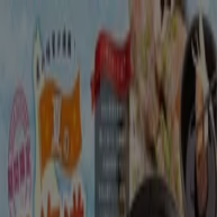
あなたはここにいる：
川崎市
Featured
スーパーマーケット
ファッション
ホームセンター&
ペット
ドラッグストア
家電
レストラン
カラオケ & エンター
テイメント
スポーツ
おもちゃ&子供向け商品
車&モーターバ
イク
広告
レストラン 川崎市：クーポン、メニュ
ー、割引情報