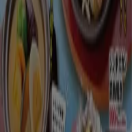
-3 日数
かつや
かつや チラシ
8/10 日まで有効
川崎市