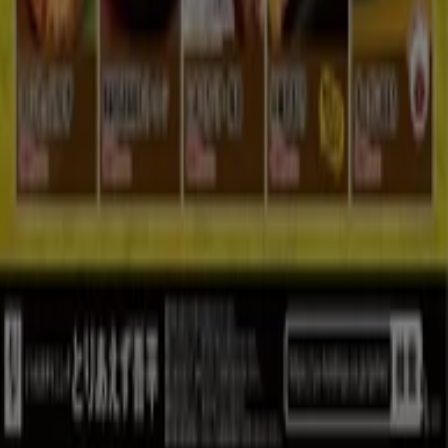
ブランド
地元ブランド
割引情報
近くのお店
製品紹介
地元産品
都市
Tiendeoアプリ
Copyright © Tiendeo ® 2026 · Shopfully Marketing S.L.U. –
Palau de Mar – 08039 Barcelona, Spain
ご利用条件
個人情報取り扱いについて
Cookieを管理