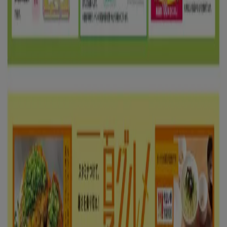
注目のセール商品
シェルター
水着
水族館
ランタン
米
カーテン
ネックレス
フット
ケア
スーツケース
あなたのまちのTiendeo
東京都
大阪市
横浜市
名古屋市
福岡市
札幌市
神
戸市
仙台市
広島市
京都市
さいたま市
川崎市
千葉
市
北九州市
新潟市
渋谷区
都道府県一覧へ