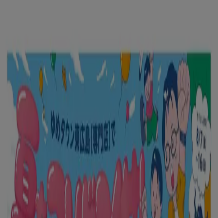
あなたはここにいる：
新潟市
Featured
スーパーマーケット
ファッション
ホームセンター&
ペット
ドラッグストア
家電
レストラン
カラオケ & エンター
テイメント
スポーツ
おもちゃ&子供向け商品
車&モーターバ
イク
広告
新潟市 のトップカタログ