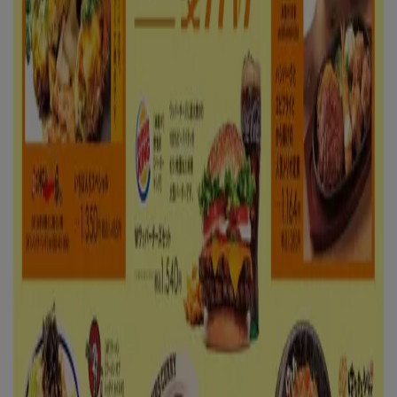
Tiendeo international
España
Italia
United Kingdom
México
Brasil
Colombia
Argentina
France
United States
Nederland
Deutschland
Perú
Chile
Portugal
Australia
Türkiye
Polska
Norge
Österreich
Sverige
Ecuador
Singapore
South Africa
Canada
Danmark
Suomi
日本
Ελλάδα
한국
Belgique
Schweiz
United Arab Emirates
România
Maroc
Ceská republika
Slovenská republika
Magyarország
България
広告