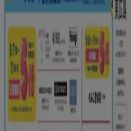
Tiendeoは世界中でのローカルショッピングを改革するIT企
業Shopfullyの一社です。
Tiendeo
私たちが行うこと
ビジネスソリューションをみる
ニュース・メディア
ビジネス契約
お問い合わせ
マーケテイング＆ビジネスリクエスト
地図上で店舗が誤った場所にあります
週にいちど広告のフィードバック