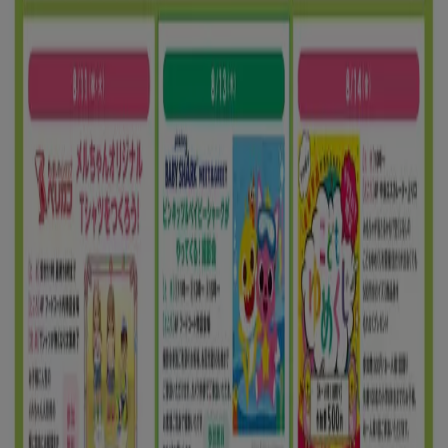
8/16 日まで有効
新潟市
新規
ゆめタウン
割引とプロモーション
8/16 日まで有効
新潟市
もっと見る
広告