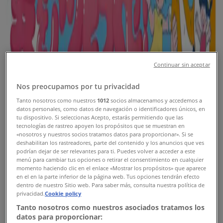
新規
イオン
イオン チラシ
Continuar sin aceptar
8/9 日まで有効
新潟市
Nos preocupamos por tu privacidad
新規
Tanto nosotros como nuestros
1012
socios almacenamos y accedemos a
datos personales, como datos de navegación o identificadores únicos, en
tu dispositivo. Si seleccionas Acepto, estarás permitiendo que las
tecnologías de rastreo apoyen los propósitos que se muestran en
マックスバリュ
«nosotros y nuestros socios tratamos datos para proporcionar». Si se
deshabilitan los rastreadores, parte del contenido y los anuncios que ves
podrían dejar de ser relevantes para ti. Puedes volver a acceder a este
マックスバリュ チラシ
menú para cambiar tus opciones o retirar el consentimiento en cualquier
momento haciendo clic en el enlace «Mostrar los propósitos» que aparece
en el en la parte inferior de la página web. Tus opciones tendrán efecto
8/9 日まで有効
新潟市
dentro de nuestro Sitio web. Para saber más, consulta nuestra política de
新規
privacidad.
Cookie policy
Tanto nosotros como nuestros asociados tratamos los
datos para proporcionar: