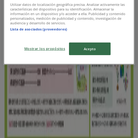
ゆめタウン
Utilizar datos de localización geográfica precisa. Analizar activamente las
características del dispositivo para su identificación. Almacenar la
información en un dispositivo y/o acceder a ella. Publicidad y contenido
排他的な取引と掘り出し物
personalizados, medición de publicidad y contenido, investigación de
audiencia y desarrollo de servicios.
Lista de asociados (proveedores)
8/16 日まで有効
新潟市
新規
Mostrar los propósitos
Acepto
ゆめタウン
あなたのための特別オファー
8/10 日まで有効
新潟市
新規
ゆめタウン
トップディールと割引