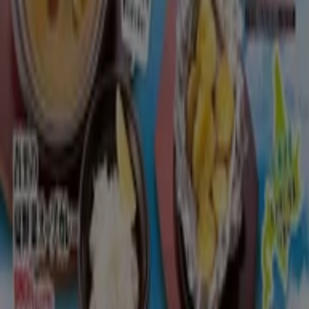
とりあえず吾平
7月１５日～北の味覚が満載！夏の北海道フェ
ア開催
8/31 日まで有効
北九州市
もっと見る
広告