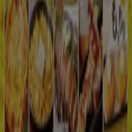
Tiendeo
私たちが行うこと
ビジネスソリューションをみる
ニュース・メディア
ビジネス契約
お問い合わせ
マーケテイング＆ビジネスリクエスト
地図上で店舗が誤った場所にあります
週にいちど広告のフィードバック
技術的な問題と一般的なフィードバック
検索方法