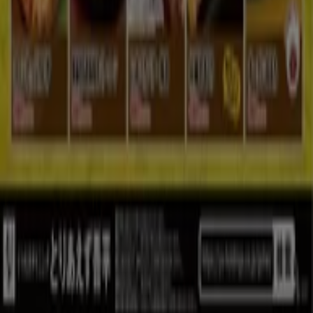
ブランド
地元ブランド
割引情報
近くのお店
製品紹介
地元産品
都市
Tiendeoアプリ
Copyright © Tiendeo ® 2026 · Shopfully Marketing S.L.U. –
Palau de Mar – 08039 Barcelona, Spain
ご利用条件
個人情報取り扱いについて
Cookieを管理