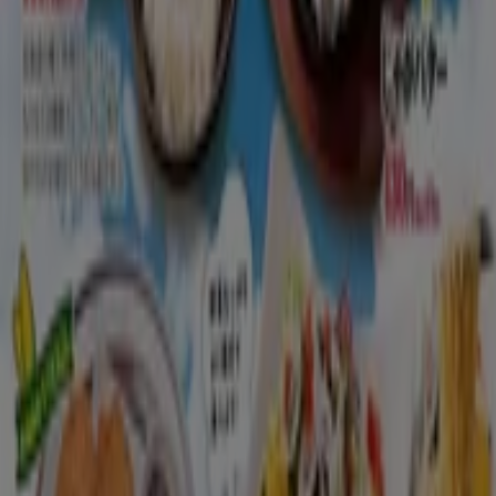
北九州市のレストランのカタログ
北九州市のチラシとお得な情報
シェルター
水着
水族館
ランタン
米
カーテン
ネックレス
フット
ケア
スーツケース
他のまちのレストラン
東京都
大阪市
横浜市
名古屋市
福岡市
札幌市
神
戸市
仙台市
広島市
京都市
さいたま市
川崎市
千葉
市
北九州市
新潟市
渋谷区
都道府県一覧へ
Tiendeoで掲載している
レストラン情報から最新
をご案内！
こちらの
レストランカテゴリー
では、レストランの
チラシ、