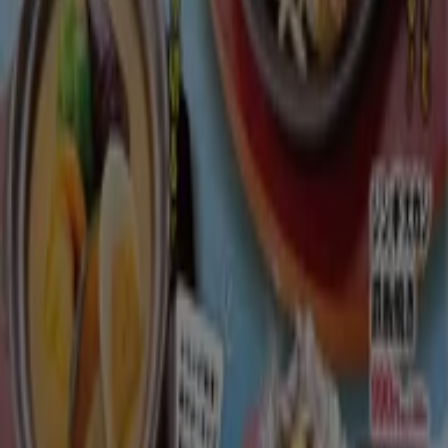
-3 日数
かつや
かつや チラシ
8/10 日まで有効
北九州市