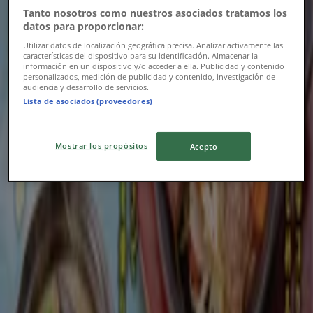
Tanto nosotros como nuestros asociados tratamos los
9/15 日まで有効
北九州市
datos para proporcionar:
Utilizar datos de localización geográfica precisa. Analizar activamente las
características del dispositivo para su identificación. Almacenar la
información en un dispositivo y/o acceder a ella. Publicidad y contenido
ニューヨーカーズカフェ
personalizados, medición de publicidad y contenido, investigación de
audiencia y desarrollo de servicios.
Lista de asociados (proveedores)
ニューヨーカーズカフェ メニュー
8/15 日まで有効
北九州市
Mostrar los propósitos
Acepto
地魚屋
私たちの最高の掘り出し物
8/31 日まで有効
北九州市
広告