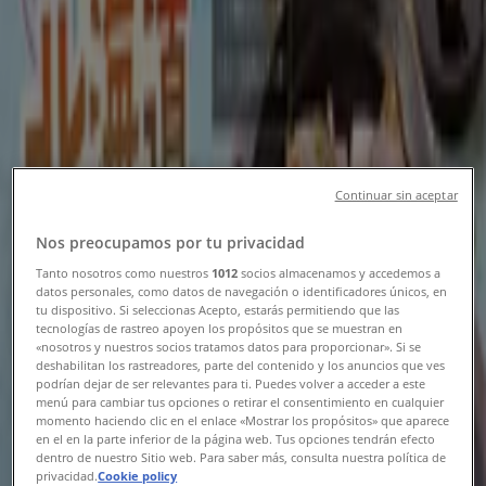
北九州市のTiendeo
»
レストランの北九州市チラシ
新規
Continuar sin aceptar
とりあえず吾平
Nos preocupamos por tu privacidad
8月5日（水）スタート！デカ盛祭 開催いたし
Tanto nosotros como nuestros
1012
socios almacenamos y accedemos a
ます！
datos personales, como datos de navegación o identificadores únicos, en
tu dispositivo. Si seleccionas Acepto, estarás permitiendo que las
tecnologías de rastreo apoyen los propósitos que se muestran en
8/19 日まで有効
北九州市
«nosotros y nuestros socios tratamos datos para proporcionar». Si se
deshabilitan los rastreadores, parte del contenido y los anuncios que ves
podrían dejar de ser relevantes para ti. Puedes volver a acceder a este
menú para cambiar tus opciones o retirar el consentimiento en cualquier
びっくりドンキー
momento haciendo clic en el enlace «Mostrar los propósitos» que aparece
en el en la parte inferior de la página web. Tus opciones tendrán efecto
dentro de nuestro Sitio web. Para saber más, consulta nuestra política de
排他的な取引と掘り出し物
privacidad.
Cookie policy