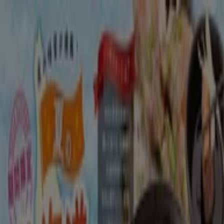
あなたはここにいる：
北九州市
Featured
スーパーマーケット
ファッション
ホームセンター&
ペット
ドラッグストア
家電
レストラン
カラオケ & エンター
テイメント
スポーツ
おもちゃ&子供向け商品
車&モーターバ
イク
広告
レストラン 北九州市：クーポン、メニ
ュー、割引情報