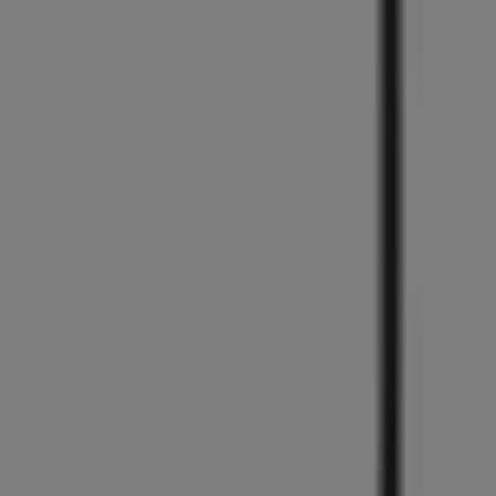
Tiendeoは世界中でのローカルショッピングを改革するIT企
業Shopfullyの一社です。
Tiendeo
私たちが行うこと
ビジネスソリューションをみる
ニュース・メディア