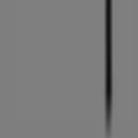
ビジネス契約
お問い合わせ
マーケテイング＆ビジネスリクエスト
地図上で店舗が誤った場所にあります
週にいちど広告のフィードバック
技術的な問題と一般的なフィードバック
検索方法
ブランド
地元ブランド
割引情報
近くのお店
製品紹介