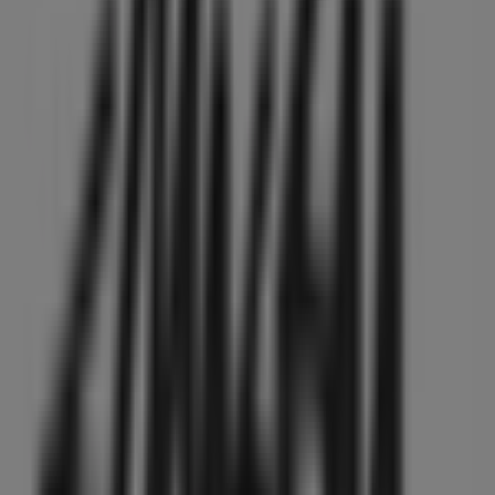
魚民
東京都 墨田区押上3-22, 墨田区
22 m
閉店
まいばすけっと
東京都墨田区押上1-18-8 パークアクシス押上, 墨田区
43 m
ホンダ