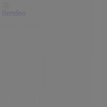
あなたはここにいる：
墨田区
Featured
スーパーマーケット
ファッション
ホームセンター&
ペット
ドラッグストア
家電
レストラン
カラオケ & エンター
テイメント
スポーツ
おもちゃ&子供向け商品
車&モーターバ
イク
広告
STUSSY 東京都墨田区押上1-1-2 | 東京
都墨田区押上1-1-2, 墨田区：チラシと