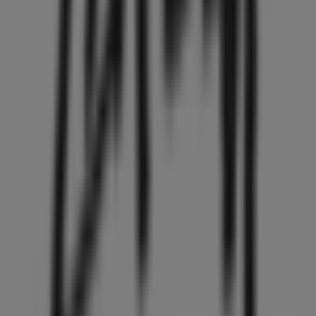
STUSSY
Tiendeoの
STUSSY
店舗へようこそ！ここでは、この
ファッ
ション
業界で評価の高い
STUSSY
の最新の
オファー
、
プロモ
ーション
、
カタログ
をご覧いただけます。当店は
東京都墨田
区押上1-1-2
、
墨田区
にあります。ここでは、2023年
8月
に
わたって購入時にお得に商品を手に入れることができます。
Tiendeoでは、
STUSSY
に関する最新情報をご提供していま
す。営業時間や限定オファー、
東京都墨田区押上1-1-2
にあ
る店舗の正確な場所などをご覧いただけます。さらに、最新
のカタログもご利用いただけ、
ファッション
製品の割引を受
けることができます。
STUSSY
の
オファー
をお見逃しなく、また
墨田区
での最良の
価格をお楽しみください！今すぐ訪れて、もっとお得に買い
物を始めましょう！
STUSSYのメインページへ
墨田区にあるSTUSSYの他の店舗
を見る。