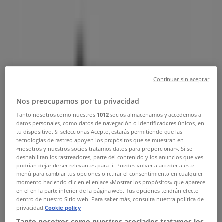
営業時間、電話番号
墨田区のTiendeo
»
ファッションの墨田区チラシ
»
墨田区のSTUSSY
»
STUSSY | 東京都墨田区押上1-1-2
Continuar sin aceptar
マップ
0356083350
Nos preocupamos por tu privacidad
マップ
0356083350
Tanto nosotros como nuestros
1012
socios almacenamos y accedemos a
datos personales, como datos de navegación o identificadores únicos, en
まもなく STUSSY>のカタログ・クーポンの掲載を開始！
tu dispositivo. Si seleccionas Acepto, estarás permitiendo que las
tecnologías de rastreo apoyen los propósitos que se muestran en
広告
«nosotros y nuestros socios tratamos datos para proporcionar». Si se
deshabilitan los rastreadores, parte del contenido y los anuncios que ves
podrían dejar de ser relevantes para ti. Puedes volver a acceder a este
menú para cambiar tus opciones o retirar el consentimiento en cualquier
momento haciendo clic en el enlace «Mostrar los propósitos» que aparece
en el en la parte inferior de la página web. Tus opciones tendrán efecto
dentro de nuestro Sitio web. Para saber más, consulta nuestra política de
privacidad.
Cookie policy
Tanto nosotros como nuestros asociados tratamos los