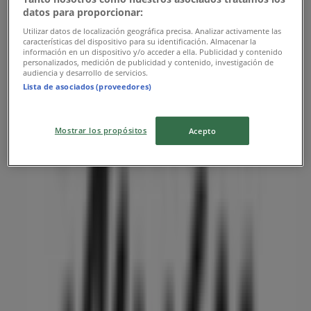
datos para proporcionar:
Utilizar datos de localización geográfica precisa. Analizar activamente las
características del dispositivo para su identificación. Almacenar la
información en un dispositivo y/o acceder a ella. Publicidad y contenido
personalizados, medición de publicidad y contenido, investigación de
audiencia y desarrollo de servicios.
Lista de asociados (proveedores)
近くのお店
Mostrar los propósitos
Acepto
くすりの福太郎
東京都墨田区押上3-22-1 KKビル1F, 墨田区
22 m
営業中