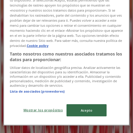
tu dispositivo. Si seleccionas Acepto, estarás permitiendo que las
tecnologías de rastreo apoyen los propósitos que se muestran en
«nosotros y nuestros socios tratamos datos para proporcionar». Si se
deshabilitan los rastreadores, parte del contenido y los anuncios que ves
podrían dejar de ser relevantes para ti. Puedes volver a acceder a este
menú para cambiar tus opciones o retirar el consentimiento en cualquier
momento haciendo clic en el enlace «Mostrar los propósitos» que aparece
en el en la parte inferior de la página web. Tus opciones tendrán efecto
dentro de nuestro Sitio web. Para saber más, consulta nuestra política de
privacidad.
Cookie policy
Tanto nosotros como nuestros asociados tratamos los
datos para proporcionar:
Utilizar datos de localización geográfica precisa. Analizar activamente las
características del dispositivo para su identificación. Almacenar la
información en un dispositivo y/o acceder a ella. Publicidad y contenido
{"numCatalogs":0}
personalizados, medición de publicidad y contenido, investigación de
audiencia y desarrollo de servicios.
他のユーザーはこちらもチェックして
Lista de asociados (proveedores)
います
Mostrar los propósitos
Acepto
新規