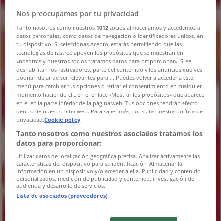
最新のオファー:
2026/8/1
Nos preocupamos por tu privacidad
Tanto nosotros como nuestros
1012
socios almacenamos y accedemos a
datos personales, como datos de navegación o identificadores únicos, en
tu dispositivo. Si seleccionas Acepto, estarás permitiendo que las
tecnologías de rastreo apoyen los propósitos que se muestran en
«nosotros y nuestros socios tratamos datos para proporcionar». Si se
はるやま
deshabilitan los rastreadores, parte del contenido y los anuncios que ves
podrían dejar de ser relevantes para ti. Puedes volver a acceder a este
menú para cambiar tus opciones o retirar el consentimiento en cualquier
排他的な掘り出し物
momento haciendo clic en el enlace «Mostrar los propósitos» que aparece
en el en la parte inferior de la página web. Tus opciones tendrán efecto
8/31 日まで有効
dentro de nuestro Sitio web. Para saber más, consulta nuestra política de
privacidad.
Cookie policy
今日で期限切れ
Tanto nosotros como nuestros asociados tratamos los
datos para proporcionar:
Utilizar datos de localización geográfica precisa. Analizar activamente las
características del dispositivo para su identificación. Almacenar la
はるやま
información en un dispositivo y/o acceder a ella. Publicidad y contenido
personalizados, medición de publicidad y contenido, investigación de
audiencia y desarrollo de servicios.
あなたのための私たちの最高のオファー
Lista de asociados (proveedores)
今日で期限切れ