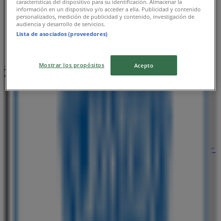
características del dispositivo para su identificación. Almacenar la
información en un dispositivo y/o acceder a ella. Publicidad y contenido
personalizados, medición de publicidad y contenido, investigación de
audiencia y desarrollo de servicios.
Lista de asociados (proveedores)
Mostrar los propósitos
Acepto
近くのお店
フランフラン
愛知県名古屋市港区港明2-3-2ららぽーと名古屋みなと
アクルス 1F, 名古屋市
141 m
閉店