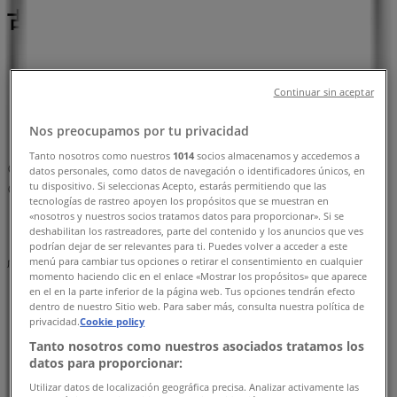
古屋市：チラシと営業時間、電話番号
名古屋市のTiendeo
»
スーパーマーケットの名古屋市チラシ
»
Continuar sin aceptar
名古屋市のローソン
»
Nos preocupamos por tu privacidad
ローソン | 愛知県名古屋市東区泉１‐２‐３
Tanto nosotros como nuestros
1014
socios almacenamos y accedemos a
マップ
052-972-6022
datos personales, como datos de navegación o identificadores únicos, en
tu dispositivo. Si seleccionas Acepto, estarás permitiendo que las
マップ
052-972-6022
tecnologías de rastreo apoyen los propósitos que se muestran en
«nosotros y nuestros socios tratamos datos para proporcionar». Si se
まもなく ローソン>のカタログ・クーポンの掲載を開始！
deshabilitan los rastreadores, parte del contenido y los anuncios que ves
podrían dejar de ser relevantes para ti. Puedes volver a acceder a este
menú para cambiar tus opciones o retirar el consentimiento en cualquier
広告
momento haciendo clic en el enlace «Mostrar los propósitos» que aparece
en el en la parte inferior de la página web. Tus opciones tendrán efecto
dentro de nuestro Sitio web. Para saber más, consulta nuestra política de
privacidad.
Cookie policy
Tanto nosotros como nuestros asociados tratamos los
datos para proporcionar:
Utilizar datos de localización geográfica precisa. Analizar activamente las