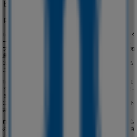
ビジネス
ローソン
Tiendeoの
ローソン
店舗へようこそ！ここでは、この
スーパ
ーマーケット
業界で評価の高い
ローソン
の最新の
オファー
、
プロモーション
、
カタログ
をご覧いただけます。当店は
愛知
県名古屋市東区泉１‐２‐３
、
名古屋市
にあります。ここで
は、2023年
8月
にわたって購入時にお得に商品を手に入れる
ことができます。
Tiendeoでは、
ローソン
に関する最新情報をご提供していま
す。営業時間や限定オファー、
愛知県名古屋市東区泉１‐２‐
３
にある店舗の正確な場所などをご覧いただけます。さら
に、最新のカタログもご利用いただけ、
スーパーマーケット
製品の割引を受けることができます。
ローソン
の
オファー
をお見逃しなく、また
名古屋市
での最良
の価格をお楽しみください！今すぐ訪れて、もっとお得に買
い物を始めましょう！