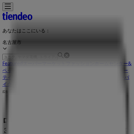
あなたはここにいる：
名古屋市
Featured
スーパーマーケット
ファッション
ホームセンター&
ペット
ドラッグストア
家電
レストラン
カラオケ & エンター
テイメント
スポーツ
おもちゃ&子供向け商品
車&モーターバ
イク
広告
ローソン 愛知県名古屋市東区泉１‐２‐
３ | 愛知県名古屋市東区泉１‐２‐３, 名