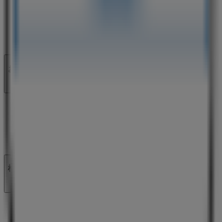
私たちが行うこと
ビジネスソリューションをみる
ニュース・メディア
ビジネス契約
お問い合わせ
マーケテイング＆ビジネスリクエスト
地図上で店舗が誤った場所にあります
週にいちど広告のフィードバック
技術的な問題と一般的なフィードバック
検索方法
ブランド
地元ブランド