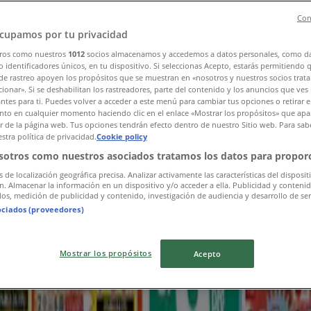
Con
cupamos por tu privacidad
ros como nuestros
1012
socios almacenamos y accedemos a datos personales, como d
 identificadores únicos, en tu dispositivo. Si seleccionas Acepto, estarás permitiendo 
de rastreo apoyen los propósitos que se muestran en «nosotros y nuestros socios trat
ionar». Si se deshabilitan los rastreadores, parte del contenido y los anuncios que ves
antes para ti. Puedes volver a acceder a este menú para cambiar tus opciones o retirar e
ット店舗。
to en cualquier momento haciendo clic en el enlace «Mostrar los propósitos» que apar
or de la página web. Tus opciones tendrán efecto dentro de nuestro Sitio web. Para sab
stra política de privacidad.
Cookie policy
sotros como nuestros asociados tratamos los datos para proporc
s de localización geográfica precisa. Analizar activamente las características del disposit
ón. Almacenar la información en un dispositivo y/o acceder a ella. Publicidad y conteni
os, medición de publicidad y contenido, investigación de audiencia y desarrollo de ser
ociados (proveedores)
Mostrar los propósitos
Acepto