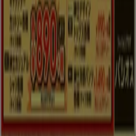
ブランド
地元ブランド
割引情報
近くのお店
製品紹介
地元産品
都市
Tiendeoアプリ
Copyright © Tiendeo ® 2026 · Shopfully Marketing S.L.U. –
Palau de Mar – 08039 Barcelona, Spain