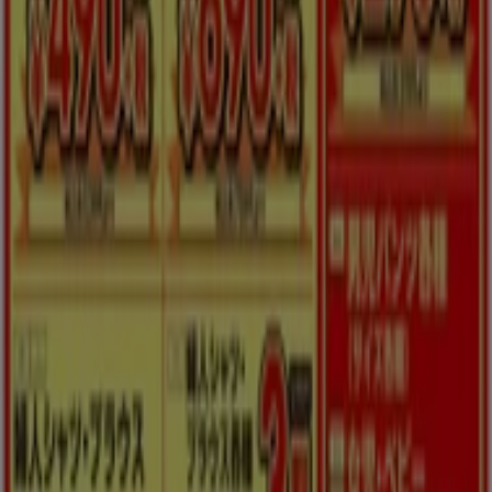
富谷市のファッションのカタログ
富谷市のチラシとお得な情報
シェルター
水着
水族館
ランタン
米
カーテン
ネックレス
フット
ケア
スーツケース
他のまちのファッション
東京都
大阪市
横浜市
名古屋市
福岡市
札幌市
神
戸市
仙台市
広島市
京都市
さいたま市
川崎市
千葉
市
北九州市
新潟市
渋谷区
都道府県一覧へ
Tiendeoで掲載しているファッション情報から最
新をご案内！