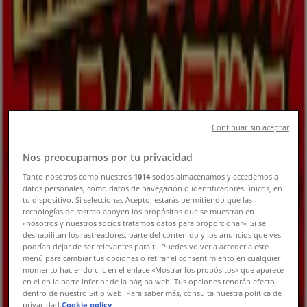
富谷市のTiendeo
»
ファッションの富谷市チラシ
新規
Continuar sin aceptar
はるやま
Nos preocupamos por tu privacidad
はるやま チラシ
Tanto nosotros como nuestros
1014
socios almacenamos y accedemos a
datos personales, como datos de navegación o identificadores únicos, en
8/16 日まで有効
富谷市
tu dispositivo. Si seleccionas Acepto, estarás permitiendo que las
今日で期限切れ
tecnologías de rastreo apoyen los propósitos que se muestran en
«nosotros y nuestros socios tratamos datos para proporcionar». Si se
deshabilitan los rastreadores, parte del contenido y los anuncios que ves
podrían dejar de ser relevantes para ti. Puedes volver a acceder a este
menú para cambiar tus opciones o retirar el consentimiento en cualquier
パシオス
momento haciendo clic en el enlace «Mostrar los propósitos» que aparece
en el en la parte inferior de la página web. Tus opciones tendrán efecto
チラシ
dentro de nuestro Sitio web. Para saber más, consulta nuestra política de
privacidad.
Cookie policy