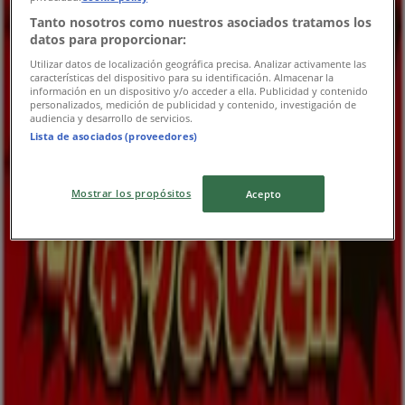
今日で期限切れ
富谷市
Tanto nosotros como nuestros asociados tratamos los
datos para proporcionar:
明日で期限切れ
Utilizar datos de localización geográfica precisa. Analizar activamente las
características del dispositivo para su identificación. Almacenar la
información en un dispositivo y/o acceder a ella. Publicidad y contenido
personalizados, medición de publicidad y contenido, investigación de
あかのれん
audiencia y desarrollo de servicios.
Lista de asociados (proveedores)
あなたのための私たちの最高の取引
明日で期限切れ
富谷市
Mostrar los propósitos
Acepto
明日で期限切れ
あかのれん
あかのれん チラシ
明日で期限切れ
富谷市
広告