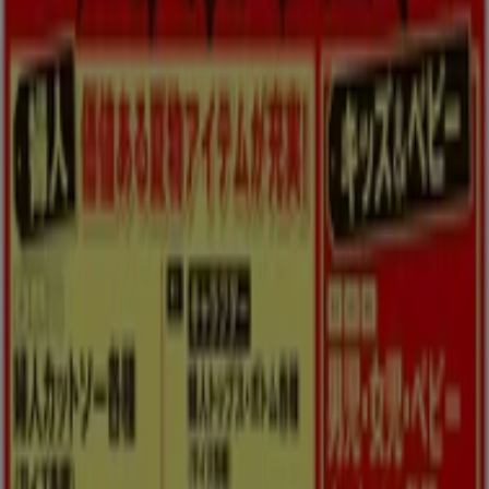
はしもと
はしもと 最新チラシ
8/19 日まで有効
富谷市
今日で期限切れ