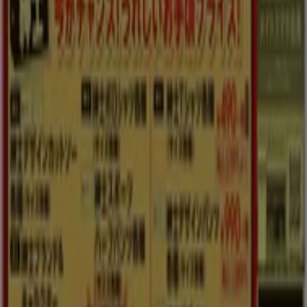
Tiendeo
私たちが行うこと
ビジネスソリューションをみる
ニュース・メディア
ビジネス契約
お問い合わせ
マーケテイング＆ビジネスリクエスト
地図上で店舗が誤った場所にあります
週にいちど広告のフィードバック
技術的な問題と一般的なフィードバック
検索方法