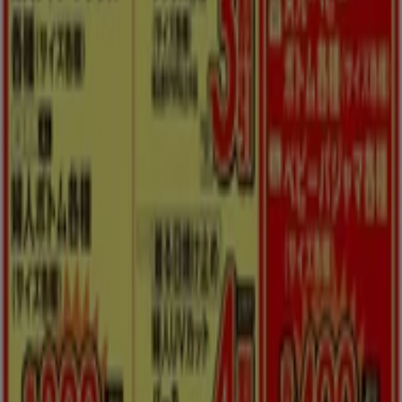
こちらのファッションカテゴリーでは、洋服ブランドのチラ
シ・カタログ、住所、電話番号などがチェックできます。ご
近所のお洋服やさんから
海外有名ブランド
までお手軽にチェ
ック！
通販カタログ
もご覧頂けます。最新ファッションをチ
ェックして流行をゲットしましょう♪
に行く のオファー ファッション
広告