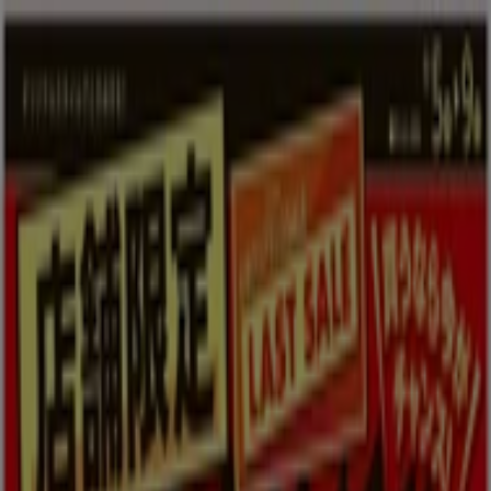
あなたはここにいる：
富谷市
Featured
スーパーマーケット
ファッション
ホームセンター&
ペット
ドラッグストア
家電
レストラン
カラオケ & エンター
テイメント
スポーツ
おもちゃ&子供向け商品
車&モーターバ
イク
広告
ファッション 富谷市：チラシ、クーポ
ン、カタログ