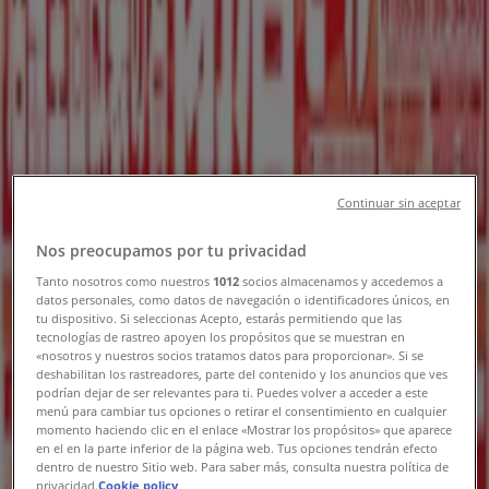
北九州市のTiendeo
»
ファッションの北九州市チラシ
新規
Continuar sin aceptar
あかのれん
Nos preocupamos por tu privacidad
あなたのための私たちの最高の取引
Tanto nosotros como nuestros
1012
socios almacenamos y accedemos a
datos personales, como datos de navegación o identificadores únicos, en
8/10 日まで有効
北九州市
tu dispositivo. Si seleccionas Acepto, estarás permitiendo que las
新規
tecnologías de rastreo apoyen los propósitos que se muestran en
«nosotros y nuestros socios tratamos datos para proporcionar». Si se
deshabilitan los rastreadores, parte del contenido y los anuncios que ves
podrían dejar de ser relevantes para ti. Puedes volver a acceder a este
menú para cambiar tus opciones o retirar el consentimiento en cualquier
あかのれん
momento haciendo clic en el enlace «Mostrar los propósitos» que aparece
en el en la parte inferior de la página web. Tus opciones tendrán efecto
あかのれん チラシ
dentro de nuestro Sitio web. Para saber más, consulta nuestra política de
privacidad.
Cookie policy