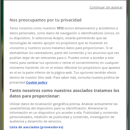
Continuar sin aceptar
Nos preocupamos por tu privacidad
Tanto nosotros como nuestros
1012
socios almacenamos y accedemos a
datos personales, como datos de navegación o identificadores únicos, en
tu dispositivo. Si seleccionas Acepto, estarás permitiendo que las
tecnologías de rastreo apoyen los propósitos que se muestran en
«nosotros y nuestros socios tratamos datos para proporcionar». Si se
deshabilitan los rastreadores, parte del contenido y los anuncios que ves
podrían dejar de ser relevantes para ti. Puedes volver a acceder a este
menú para cambiar tus opciones o retirar el consentimiento en cualquier
{"numCatalogs":0}
momento haciendo clic en el enlace «Mostrar los propósitos» que aparece
en el en la parte inferior de la página web. Tus opciones tendrán efecto
dentro de nuestro Sitio web. Para saber más, consulta nuestra política de
スケジュールとアドレスココカラファ
privacidad.
Cookie policy
イン。
Tanto nosotros como nuestros asociados tratamos los
datos para proporcionar:
Utilizar datos de localización geográfica precisa. Analizar activamente las
características del dispositivo para su identificación. Almacenar la
información en un dispositivo y/o acceder a ella. Publicidad y contenido
ココカラファイン
personalizados, medición de publicidad y contenido, investigación de
audiencia y desarrollo de servicios.
Lista de asociados (proveedores)
?愛知県名古屋市中区錦2丁目16番24号先 <地下鉄伏見