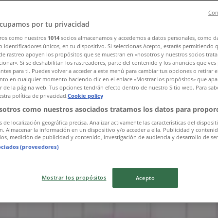
Con
cupamos por tu privacidad
ros como nuestros
1014
socios almacenamos y accedemos a datos personales, como d
 identificadores únicos, en tu dispositivo. Si seleccionas Acepto, estarás permitiendo 
de rastreo apoyen los propósitos que se muestran en «nosotros y nuestros socios trat
ionar». Si se deshabilitan los rastreadores, parte del contenido y los anuncios que ves
antes para ti. Puedes volver a acceder a este menú para cambiar tus opciones o retirar e
をさっと確認する
to en cualquier momento haciendo clic en el enlace «Mostrar los propósitos» que apar
or de la página web. Tus opciones tendrán efecto dentro de nuestro Sitio web. Para sab
stra política de privacidad.
Cookie policy
sotros como nuestros asociados tratamos los datos para proporc
s de localización geográfica precisa. Analizar activamente las características del disposit
ón. Almacenar la información en un dispositivo y/o acceder a ella. Publicidad y conteni
os, medición de publicidad y contenido, investigación de audiencia y desarrollo de ser
ociados (proveedores)
Mostrar los propósitos
Acepto