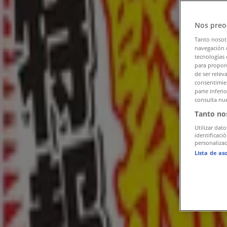
ファッションの佐賀市チラシ
Nos preo
Tanto nosot
広告
navegación o
tecnologías 
para proporc
de ser relev
consentimien
parte inferi
consulta nue
Tanto no
Utilizar dato
identificaci
personalizad
Lista de as