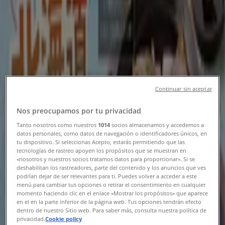
下関市のTiendeo
»
レストランの下関市チラシ
とりあえず吾平
Continuar sin aceptar
8月5日（水）スタート！デカ盛祭 開催いたし
Nos preocupamos por tu privacidad
ます！
Tanto nosotros como nuestros
1014
socios almacenamos y accedemos a
datos personales, como datos de navegación o identificadores únicos, en
8/19 日まで有効
下関市
tu dispositivo. Si seleccionas Acepto, estarás permitiendo que las
tecnologías de rastreo apoyen los propósitos que se muestran en
«nosotros y nuestros socios tratamos datos para proporcionar». Si se
deshabilitan los rastreadores, parte del contenido y los anuncios que ves
podrían dejar de ser relevantes para ti. Puedes volver a acceder a este
びっくりドンキー
menú para cambiar tus opciones o retirar el consentimiento en cualquier
momento haciendo clic en el enlace «Mostrar los propósitos» que aparece
en el en la parte inferior de la página web. Tus opciones tendrán efecto
排他的な取引と掘り出し物
dentro de nuestro Sitio web. Para saber más, consulta nuestra política de
privacidad.
Cookie policy