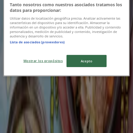
9/15 日まで有効
下関市
Tanto nosotros como nuestros asociados tratamos los
datos para proporcionar:
Utilizar datos de localización geográfica precisa. Analizar activamente las
características del dispositivo para su identificación. Almacenar la
ニューヨーカーズカフェ
información en un dispositivo y/o acceder a ella. Publicidad y contenido
personalizados, medición de publicidad y contenido, investigación de
audiencia y desarrollo de servicios.
ニューヨーカーズカフェ メニュー
Lista de asociados (proveedores)
8/15 日まで有効
下関市
Mostrar los propósitos
Acepto
地魚屋
私たちの最高の掘り出し物
8/31 日まで有効
下関市
広告