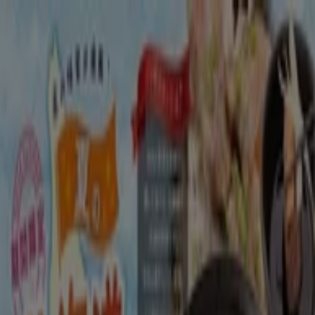
あなたはここにいる：
下関市
Featured
スーパーマーケット
ファッション
ホームセンター&
ペット
ドラッグストア
家電
レストラン
カラオケ & エンター
テイメント
スポーツ
おもちゃ&子供向け商品
車&モーターバ
イク
広告
レストラン 下関市：クーポン、メニュ
ー、割引情報