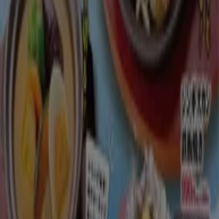
明日で期限切れ
かつや
かつや チラシ
明日で期限切れ
下関市
とりあえず吾平