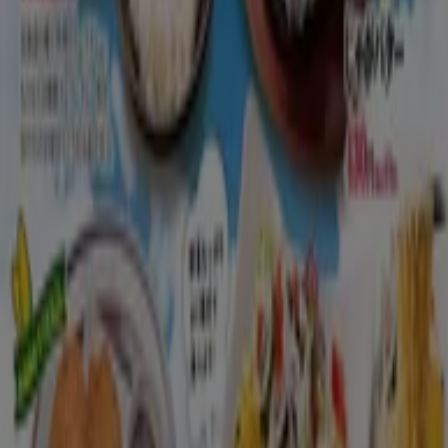
下関市のレストランのカタログ
下関市のチラシとお得な情報
シェルター
水着
水族館
ランタン
米
カーテン
ネックレス
フット
ケア
スーツケース
他のまちのレストラン
東京都
大阪市
横浜市
名古屋市
福岡市
札幌市
神
戸市
仙台市
広島市
京都市
さいたま市
川崎市
千葉
市
北九州市
新潟市
渋谷区
都道府県一覧へ
Tiendeoで掲載している
レストラン情報から最新
をご案内！
こちらの
レストランカテゴリー
では、レストランの
チラシ、
住所、電話番号
などがチェックできます。お得な
割引情報
を