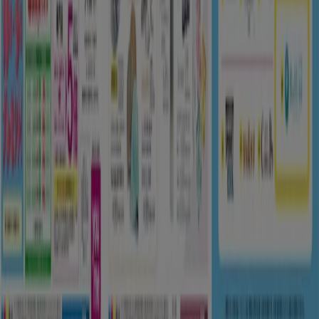
週にいちど広告のフィードバック
技術的な問題と一般的なフィードバック
検索方法
ブランド
地元ブランド
割引情報
近くのお店
製品紹介
地元産品
都市
Tiendeoアプリ