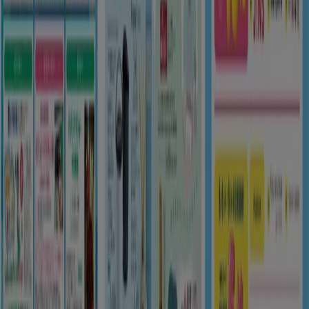
8/16 日まで有効
下関市
新規
ゆめタウン
掘り出し物ハンターのための素晴らしいオフ
ァー
8/16 日まで有効
下関市
もっと見る
広告