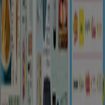
Tiendeo international
España
Italia
United Kingdom
México
Brasil
Colombia
Argentina
France
United States
Nederland
Deutschland
Perú
Chile
Portugal
Australia
Türkiye
Polska
Norge
Österreich
Sverige
Ecuador
Singapore
South Africa
Canada
Danmark
Suomi
日本
Ελλάδα
한국
Belgique
Schweiz
United Arab Emirates
România
Maroc
Ceská republika
Slovenská republika
Magyarország
България
広告