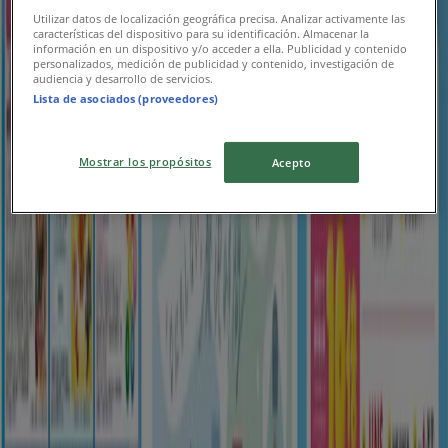
ゆめタウン
Utilizar datos de localización geográfica precisa. Analizar activamente las
características del dispositivo para su identificación. Almacenar la
información en un dispositivo y/o acceder a ella. Publicidad y contenido
現在の掘り出し物とオファー
personalizados, medición de publicidad y contenido, investigación de
audiencia y desarrollo de servicios.
8/16 日まで有効
下関市
Lista de asociados (proveedores)
新規
Mostrar los propósitos
Acepto
ゆめタウン
今すぐ私たちの取引で節約
8/10 日まで有効
下関市
新規
ゆめタウン
すべてのお客様のための素晴らしいオファー