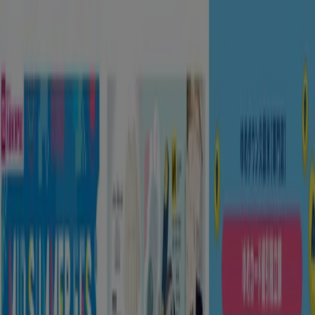
あなたはここにいる：
下関市
Featured
スーパーマーケット
ファッション
ホームセンター&
ペット
ドラッグストア
家電
レストラン
カラオケ & エンター
テイメント
スポーツ
おもちゃ&子供向け商品
車&モーターバ
イク
広告
下関市 のトップカタログ