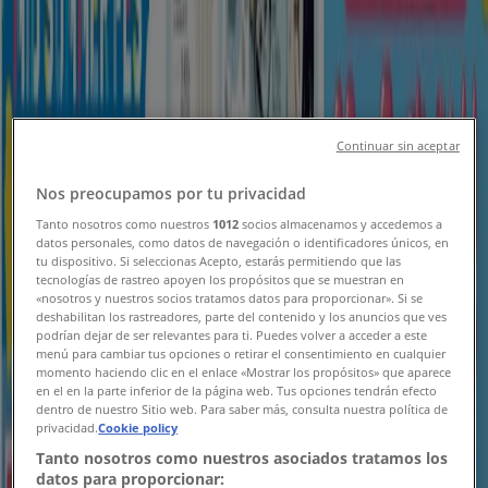
新規
コスモス
益城宮園店 営業再開のご案内
Continuar sin aceptar
8/20 日まで有効
下関市
Nos preocupamos por tu privacidad
新規
Tanto nosotros como nuestros
1012
socios almacenamos y accedemos a
datos personales, como datos de navegación o identificadores únicos, en
tu dispositivo. Si seleccionas Acepto, estarás permitiendo que las
tecnologías de rastreo apoyen los propósitos que se muestran en
コスモス
«nosotros y nuestros socios tratamos datos para proporcionar». Si se
deshabilitan los rastreadores, parte del contenido y los anuncios que ves
podrían dejar de ser relevantes para ti. Puedes volver a acceder a este
曲野店 営業再開のご案内
menú para cambiar tus opciones o retirar el consentimiento en cualquier
momento haciendo clic en el enlace «Mostrar los propósitos» que aparece
8/9 日まで有効
下関市
en el en la parte inferior de la página web. Tus opciones tendrán efecto
dentro de nuestro Sitio web. Para saber más, consulta nuestra política de
新規
privacidad.
Cookie policy
Tanto nosotros como nuestros asociados tratamos los
datos para proporcionar: