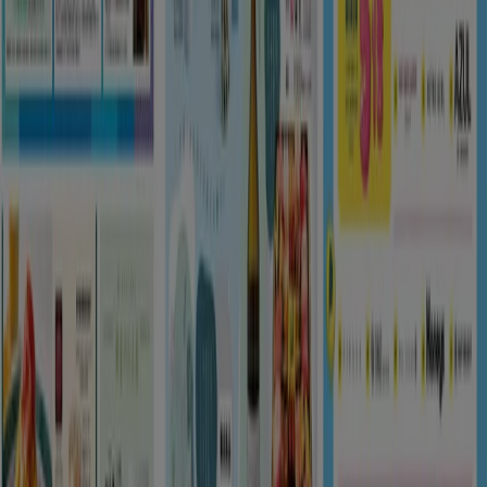
注目のセール商品
シェルター
水着
水族館
ランタン
米
カーテン
ネックレス
フット
ケア
スーツケース
あなたのまちのTiendeo
東京都
大阪市
横浜市
名古屋市
福岡市
札幌市
神
戸市
仙台市
広島市
京都市
さいたま市
川崎市
千葉
市
北九州市
新潟市
渋谷区
都道府県一覧へ