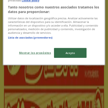
privacidad.
Cookie policy
8/12 日まで有効
羽島郡
Tanto nosotros como nuestros asociados tratamos los
新規
datos para proporcionar:
Utilizar datos de localización geográfica precisa. Analizar activamente las
características del dispositivo para su identificación. Almacenar la
información en un dispositivo y/o acceder a ella. Publicidad y contenido
マルハチ
personalizados, medición de publicidad y contenido, investigación de
audiencia y desarrollo de servicios.
Lista de asociados (proveedores)
2026年8月10日-12日
8/12 日まで有効
羽島郡
Mostrar los propósitos
Acepto
今日で期限切れ
相鉄ローゼン
あなたのための特別オファー
今日で期限切れ
羽島郡
広告