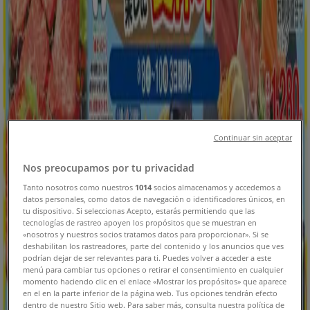
川崎市のTiendeo
»
スーパーマーケットの川崎市チラシ
新規
平和堂
Continuar sin aceptar
排他的な取引と掘り出し物
Nos preocupamos por tu privacidad
Tanto nosotros como nuestros
1014
socios almacenamos y accedemos a
8/10 日まで有効
川崎市
datos personales, como datos de navegación o identificadores únicos, en
新規
tu dispositivo. Si seleccionas Acepto, estarás permitiendo que las
tecnologías de rastreo apoyen los propósitos que se muestran en
«nosotros y nuestros socios tratamos datos para proporcionar». Si se
deshabilitan los rastreadores, parte del contenido y los anuncios que ves
podrían dejar de ser relevantes para ti. Puedes volver a acceder a este
平和堂
menú para cambiar tus opciones o retirar el consentimiento en cualquier
momento haciendo clic en el enlace «Mostrar los propósitos» que aparece
私たちのお客様のための排他的な取引
en el en la parte inferior de la página web. Tus opciones tendrán efecto
dentro de nuestro Sitio web. Para saber más, consulta nuestra política de