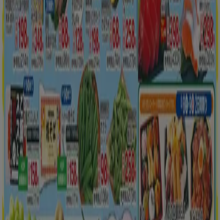
新規
平和堂
掘り出し物ハンターのための素晴らしいオフ
ァー
8/12 日まで有効
川崎市