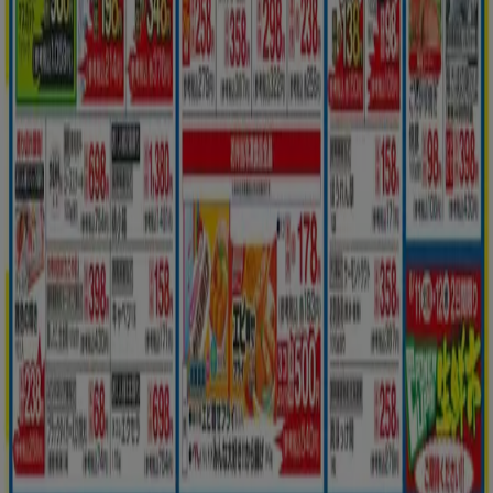
技術的な問題と一般的なフィードバック
検索方法
ブランド
地元ブランド
割引情報
近くのお店
製品紹介
地元産品
都市
Tiendeoアプリ