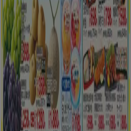
新規
平和堂
すべての掘り出し物ハンターのためのトップ
オファー
8/12 日まで有効
川崎市
もっと見る
広告