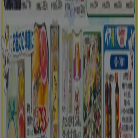
川崎市のスーパーマーケットのカタロ
グ
川崎市のチラシとお得な情報
シェルター
水着
水族館
ランタン
米
カーテン
ネックレス
フット
ケア
スーツケース
他のまちのスーパーマーケット
東京都
大阪市
横浜市
名古屋市
福岡市
札幌市
神
戸市
仙台市
広島市
京都市
さいたま市
川崎市
千葉
市
北九州市
新潟市
渋谷区