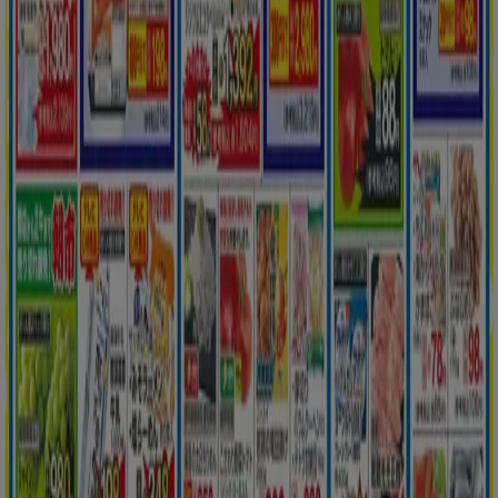
Tiendeoは世界中でのローカルショッピングを改革するIT企
業Shopfullyの一社です。
Tiendeo
私たちが行うこと
ビジネスソリューションをみる
ニュース・メディア
ビジネス契約
お問い合わせ
マーケテイング＆ビジネスリクエスト
地図上で店舗が誤った場所にあります
週にいちど広告のフィードバック