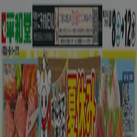
あなたはここにいる：
川崎市
Featured
スーパーマーケット
ファッション
ホームセンター&
ペット
ドラッグストア
家電
レストラン
カラオケ & エンター
テイメント
スポーツ
おもちゃ&子供向け商品
車&モーターバ
イク
広告
スーパーマーケット 川崎市：チラシ、
クーポン、カタログ