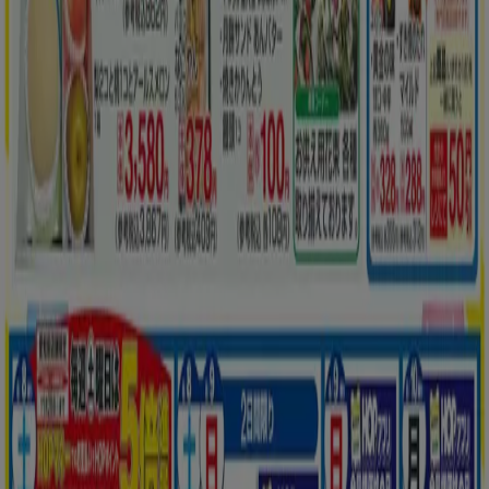
都道府県一覧へ
Tiendeoで掲載している
スーパーマーケット情報
から最新をご案内！
こちらの
スーパーマーケットカテゴリー
では、スーパーマー
ケットの
チラシ、住所、電話番号
などがチェックできます。
お得な
割引情報
を毎日チェックして
節約
にどうぞ！複数のチ
ラシを比較するのにも便利ですよ。
に行く のオファー スーパーマーケット
広告