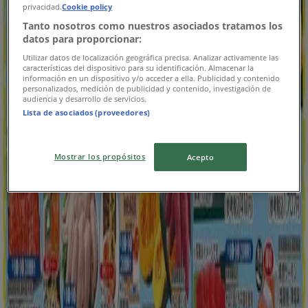
privacidad.
Cookie policy
8/12 日まで有効
川崎市
Tanto nosotros como nuestros asociados tratamos los
新規
datos para proporcionar:
Utilizar datos de localización geográfica precisa. Analizar activamente las
características del dispositivo para su identificación. Almacenar la
información en un dispositivo y/o acceder a ella. Publicidad y contenido
平和堂
personalizados, medición de publicidad y contenido, investigación de
audiencia y desarrollo de servicios.
Lista de asociados (proveedores)
あなたのための特別オファー
明日で期限切れ
川崎市
Mostrar los propósitos
Acepto
新規
平和堂
あなたのための私たちの最高のオファー
8/12 日まで有効
川崎市
広告