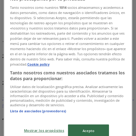
Tanto nosotros como nuestros
1014
socios almacenamos y accedemos a
神戸市のTiendeo
»
datos personales, como datos de navegación o identificadores únicos, en
tu dispositivo. Si seleccionas Acepto, estarás permitiendo que las
カラオケ & エンターテイメントの神戸市チラシ
tecnologías de rastreo apoyen los propósitos que se muestran en
«nosotros y nuestros socios tratamos datos para proporcionar». Si se
deshabilitan los rastreadores, parte del contenido y los anuncios que ves
まもなく カラオケ & エンターテイメント>のカタログ・ク
podrían dejar de ser relevantes para ti. Puedes volver a acceder a este
ーポンの掲載を開始！
menú para cambiar tus opciones o retirar el consentimiento en cualquier
momento haciendo clic en el enlace «Mostrar los propósitos» que aparece
神戸市のカラオケ & エンターテイメン
en el en la parte inferior de la página web. Tus opciones tendrán efecto
dentro de nuestro Sitio web. Para saber más, consulta nuestra política de
トのカタログ
privacidad.
Cookie policy
Tanto nosotros como nuestros asociados tratamos los
datos para proporcionar:
神戸市のチラシとお得な情報
Utilizar datos de localización geográfica precisa. Analizar activamente las
características del dispositivo para su identificación. Almacenar la
información en un dispositivo y/o acceder a ella. Publicidad y contenido
シェルター
水着
水族館
ランタン
米
カーテン
ネックレス
フット
personalizados, medición de publicidad y contenido, investigación de
ケア
スーツケース
audiencia y desarrollo de servicios.
Lista de asociados (proveedores)
他のまちのカラオケ & エンターテイメ
ント
Mostrar los propósitos
Acepto