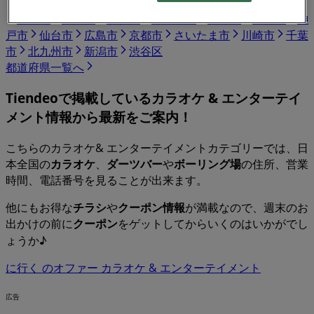
東京都
大阪市
横浜市
名古屋市
福岡市
札幌市
神
戸市
仙台市
広島市
京都市
さいたま市
川崎市
千葉
市
北九州市
新潟市
渋谷区
都道府県一覧へ
Tiendeoで掲載している
カラオケ & エンターテイ
メント
情報から最新をご案内！
こちらのカラオケ& エンターテイメントカテゴリーでは、日
本全国の
カラオケ
、
ダーツバー
や
ボーリング場
の住所、営業
時間、電話番号を見ることが出来ます。
他にもお得な
チラシ
や
クーポン情報
が満載なので、週末のお
出かけの前に
クーポン
をゲットしてからいくのはいかがでし
ょうか♪
に行く のオファー カラオケ & エンターテイメント
広告