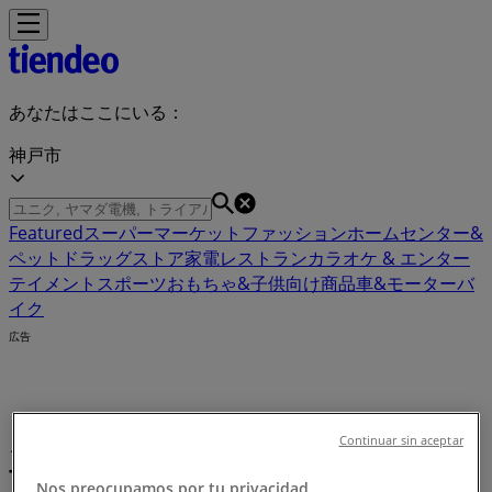
あなたはここにいる：
神戸市
Featured
スーパーマーケット
ファッション
ホームセンター&
ペット
ドラッグストア
家電
レストラン
カラオケ & エンター
テイメント
スポーツ
おもちゃ&子供向け商品
車&モーターバ
イク
広告
カラオケ & エンターテイメント 神戸
Continuar sin aceptar
市：クーポン、割引情報、チラシ
Nos preocupamos por tu privacidad