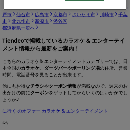
東京都
大阪市
横浜市
名古屋市
福岡市
札幌市
神
戸市
仙台市
広島市
京都市
さいたま市
川崎市
千葉
市
北九州市
新潟市
渋谷区
都道府県一覧へ
Tiendeoで掲載している
カラオケ & エンターテイ
メント
情報から最新をご案内！
こちらのカラオケ& エンターテイメントカテゴリーでは、日
本全国の
カラオケ
、
ダーツバー
や
ボーリング場
の住所、営業
時間、電話番号を見ることが出来ます。
他にもお得な
チラシ
や
クーポン情報
が満載なので、週末のお
出かけの前に
クーポン
をゲットしてからいくのはいかがでし
ょうか♪
に行く のオファー カラオケ & エンターテイメント
広告