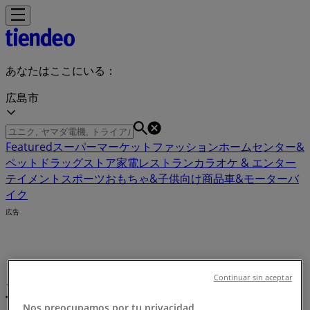
あなたはここにいる：
広島市
Featured
スーパーマーケット
ファッション
ホームセンター&
ペット
ドラッグストア
家電
レストラン
カラオケ & エンター
テイメント
スポーツ
おもちゃ&子供向け商品
車&モーターバ
イク
広告
カラオケ & エンターテイメント 広島
Continuar sin aceptar
市：クーポン、割引情報、チラシ
Nos preocupamos por tu privacidad