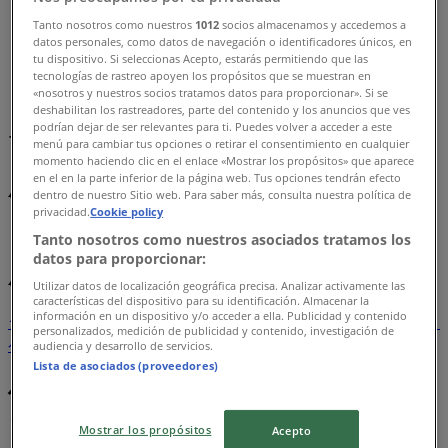
Tanto nosotros como nuestros
1012
socios almacenamos y accedemos a
広島市のTiendeo
»
datos personales, como datos de navegación o identificadores únicos, en
tu dispositivo. Si seleccionas Acepto, estarás permitiendo que las
カラオケ & エンターテイメントの広島市チラシ
tecnologías de rastreo apoyen los propósitos que se muestran en
«nosotros y nuestros socios tratamos datos para proporcionar». Si se
deshabilitan los rastreadores, parte del contenido y los anuncios que ves
まもなく カラオケ & エンターテイメント>のカタログ・ク
podrían dejar de ser relevantes para ti. Puedes volver a acceder a este
ーポンの掲載を開始！
menú para cambiar tus opciones o retirar el consentimiento en cualquier
momento haciendo clic en el enlace «Mostrar los propósitos» que aparece
広島市のカラオケ & エンターテイメン
en el en la parte inferior de la página web. Tus opciones tendrán efecto
dentro de nuestro Sitio web. Para saber más, consulta nuestra política de
トのカタログ
privacidad.
Cookie policy
Tanto nosotros como nuestros asociados tratamos los
datos para proporcionar:
広島市のチラシとお得な情報
Utilizar datos de localización geográfica precisa. Analizar activamente las
características del dispositivo para su identificación. Almacenar la
información en un dispositivo y/o acceder a ella. Publicidad y contenido
シェルター
水着
水族館
ランタン
米
カーテン
ネックレス
フット
personalizados, medición de publicidad y contenido, investigación de
ケア
スーツケース
audiencia y desarrollo de servicios.
Lista de asociados (proveedores)
他のまちのカラオケ & エンターテイメ
ント
Mostrar los propósitos
Acepto