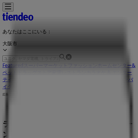
あなたはここにいる：
大阪市
Featured
スーパーマーケット
ファッション
ホームセンター&
ペット
ドラッグストア
家電
レストラン
カラオケ & エンター
テイメント
スポーツ
おもちゃ&子供向け商品
車&モーターバ
イク
広告
ラウンドワン：クーポンとキャンペー
ン、割引情報