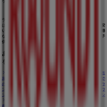
ラウンドワンのお得情報
ラウンドワンは料金がお得
です。
東京や大阪
などの
店舗
で
は、
早朝割
をはじめとした様々な
料金プラン
が用意されて
安
い料金でカラオケやダーツ
などの施設を楽しめるほか、
お得
なクーポン
があり、人気の
スポッチャもクーポン
を使って
子
供
と一緒に楽しむことができます。
あなたの街で ラウンドワン カタログ
を見つけてください
大阪市でのラウンドワン
横浜市でのラウンドワン
名古
屋市でのラウンドワン
福岡市でのラウンドワン
札幌市で
のラウンドワン
神戸市でのラウンドワン
仙台市でのラウ
ンドワン
広島市でのラウンドワン
京都市でのラウンドワ
ン
さいたま市でのラウンドワン
川崎市でのラウンドワン
北九州市でのラウンドワン
都道府県一覧へ