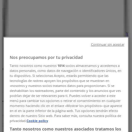
フォローするとお得な情報が手に入る
Tiendeo
»
お近くのカラオケ & エンターテイメントのお買い得商
品
»
Continuar sin aceptar
ラウンドワン
Nos preocupamos por tu privacidad
あなたの街のその他のカラオケ & エン
Tanto nosotros como nuestros
1014
socios almacenamos y accedemos a
datos personales, como datos de navegación o identificadores únicos, en
ターテイメント店舗。
tu dispositivo. Si seleccionas Acepto, estarás permitiendo que las
tecnologías de rastreo apoyen los propósitos que se muestran en
«nosotros y nuestros socios tratamos datos para proporcionar». Si se
ラウンドワン のオファーをさっと確認
deshabilitan los rastreadores, parte del contenido y los anuncios que ves
podrían dejar de ser relevantes para ti. Puedes volver a acceder a este
する
menú para cambiar tus opciones o retirar el consentimiento en cualquier
momento haciendo clic en el enlace «Mostrar los propósitos» que aparece
en el en la parte inferior de la página web. Tus opciones tendrán efecto
dentro de nuestro Sitio web. Para saber más, consulta nuestra política de
privacidad.
Cookie policy
カテゴリー:
カラオケ & エンターテイメント
Tanto nosotros como nuestros asociados tratamos los