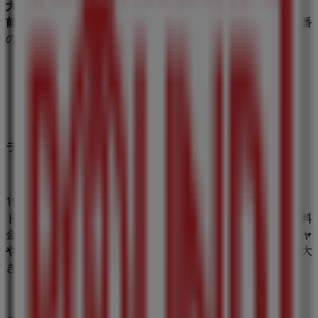
大津、武蔵村山、宜野湾、上里、新三郷、すすきの、千日
前、浜大津
などに
店舗
を展開しています。
アルバイト
の定番
のほか、
株主優待もあります。
ラウンドワンの沿革
1980年に遊技場の経営として創業。当初はローラースケー
ト場を経営し、その後ボーリング場を開設しました。安い料
金で、体を動かしながら楽しめるゲームを揃えた
スポッチャ
や、カラオケ、ボーリング
を楽しめる施設が人気となり、大
きく売り上げを伸ばして居ます。