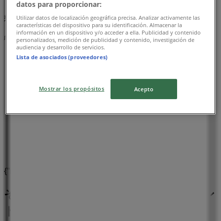
datos para proporcionar:
まもなく ラウンドワン>のカタログ・クーポンの掲載を開
始！
Utilizar datos de localización geográfica precisa. Analizar activamente las
características del dispositivo para su identificación. Almacenar la
información en un dispositivo y/o acceder a ella. Publicidad y contenido
広告
personalizados, medición de publicidad y contenido, investigación de
audiencia y desarrollo de servicios.
Lista de asociados (proveedores)
Mostrar los propósitos
Acepto
{"numCatalogs":0}
その他のカラオケ & エンターテイメン
トビジネス