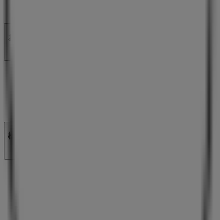
ビジネス契約
お問い合わせ
マーケテイング＆ビジネスリクエスト
地図上で店舗が誤った場所にあります
週にいちど広告のフィードバック
技術的な問題と一般的なフィードバック
検索方法
ブランド
割引情報
製品紹介
都市