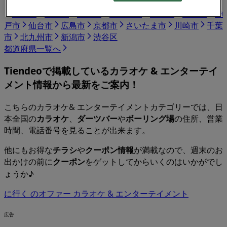
東京都
大阪市
横浜市
名古屋市
福岡市
札幌市
神
戸市
仙台市
広島市
京都市
さいたま市
川崎市
千葉
市
北九州市
新潟市
渋谷区
都道府県一覧へ
Tiendeoで掲載している
カラオケ & エンターテイ
メント
情報から最新をご案内！
こちらのカラオケ& エンターテイメントカテゴリーでは、日
本全国の
カラオケ
、
ダーツバー
や
ボーリング場
の住所、営業
時間、電話番号を見ることが出来ます。
他にもお得な
チラシ
や
クーポン情報
が満載なので、週末のお
出かけの前に
クーポン
をゲットしてからいくのはいかがでし
ょうか♪
に行く のオファー カラオケ & エンターテイメント
広告