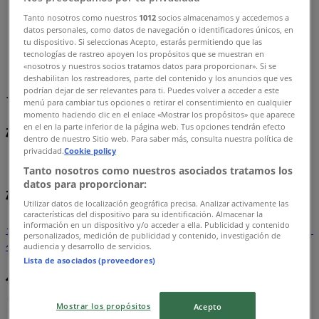
Tanto nosotros como nuestros
1012
socios almacenamos y accedemos a
横浜市のTiendeo
»
datos personales, como datos de navegación o identificadores únicos, en
tu dispositivo. Si seleccionas Acepto, estarás permitiendo que las
カラオケ & エンターテイメントの横浜市チラシ
tecnologías de rastreo apoyen los propósitos que se muestran en
«nosotros y nuestros socios tratamos datos para proporcionar». Si se
deshabilitan los rastreadores, parte del contenido y los anuncios que ves
まもなく カラオケ & エンターテイメント>のカタログ・ク
podrían dejar de ser relevantes para ti. Puedes volver a acceder a este
ーポンの掲載を開始！
menú para cambiar tus opciones o retirar el consentimiento en cualquier
momento haciendo clic en el enlace «Mostrar los propósitos» que aparece
横浜市のカラオケ & エンターテイメン
en el en la parte inferior de la página web. Tus opciones tendrán efecto
dentro de nuestro Sitio web. Para saber más, consulta nuestra política de
トのカタログ
privacidad.
Cookie policy
Tanto nosotros como nuestros asociados tratamos los
datos para proporcionar:
横浜市のチラシとお得な情報
Utilizar datos de localización geográfica precisa. Analizar activamente las
características del dispositivo para su identificación. Almacenar la
información en un dispositivo y/o acceder a ella. Publicidad y contenido
シェルター
水着
水族館
ランタン
米
カーテン
ネックレス
フット
personalizados, medición de publicidad y contenido, investigación de
ケア
スーツケース
audiencia y desarrollo de servicios.
Lista de asociados (proveedores)
他のまちのカラオケ & エンターテイメ
ント
Mostrar los propósitos
Acepto