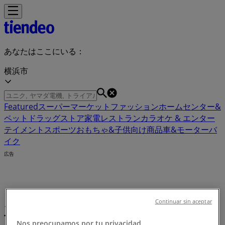
あなたはここにいる：
横浜市
Featured
スーパーマーケット
ファッション
ホームセンター&
ペット
ドラッグストア
家電
レストラン
カラオケ & エンター
テイメント
スポーツ
おもちゃ&子供向け商品
車&モーターバ
イク
広告
カラオケ & エンターテイメント 横浜
Continuar sin aceptar
市：クーポン、割引情報、チラシ
Nos preocupamos por tu privacidad